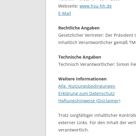
Webseite:
www.hsu-hh.de
LEUPHANA UNIVERSITY
E-Mail
SDU
Rechtliche Angaben
TU HAMBURG HARBURG
Gesetzlicher Vertreter: Der Präsident U
Inhaltlich Verantwortlicher gemäß TMG
EUROPA-UNIVERSITÄT FLENSB
Technische Angaben
UNIVERSITY OF HAMBURG – BW
Technisch Verantwortlicher: Simon Fie
UNIVERSITY OF HAMBURG – WI
Weitere Informationen
UNIVERSITY OF HAMBURG – EP
Allg. Nutzungsbedingungen
Erklärung zum Datenschutz
ARCHIVE
Haftungshinweise (Disclaimer)
Trotz sorgfältiger inhaltlicher Kontro
externer Links. Für den Inhalt der ver
verantwortlich.