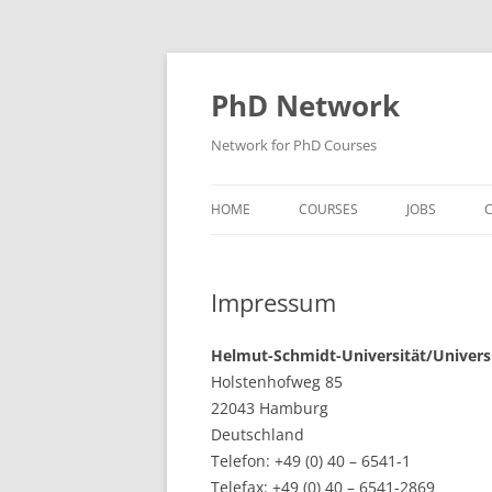
Skip
to
content
PhD Network
Network for PhD Courses
HOME
COURSES
JOBS
C
DIW SOEP
Impressum
GESIS
GIGA HAMBURG
Helmut-Schmidt-Universität/Univer
Holstenhofweg 85
HSU HAMBURG
22043 Hamburg
Deutschland
HWWI
Telefon: +49 (0) 40 – 6541-1
IAB
Telefax: +49 (0) 40 – 6541-2869