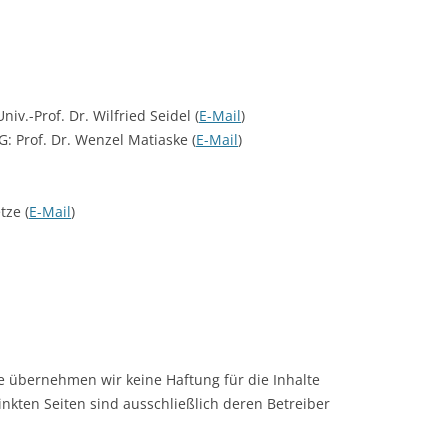
LECTURERS & PRO
CASH BUDGET 2019
LECTURERS & PRO
CASH BUDGET 2018
LECTURERS & PRO
CASH BUDGET 2017
niv.-Prof. Dr. Wilfried Seidel (
E-Mail
)
: Prof. Dr. Wenzel Matiaske (
E-Mail
)
URG
LECTURERS & PRO
CASH BUDGET 2016
L
LECTURERS & PRO
CASH BUDGET 2015
tze (
E-Mail
)
SO
LECTURERS & PRO
CASH BUDGET 2014
B
LECTURERS & PRO
CASH BUDGET 2013
LECTURERS & PRO
CASH BUDGET 2012
LECTURERS & PRO
CASH BUDGET 2011
lle übernehmen wir keine Haftung für die Inhalte
PROGRAMME 2007-
CASH BUDGET 2010
linkten Seiten sind ausschließlich deren Betreiber
CASH BUDGET 2009