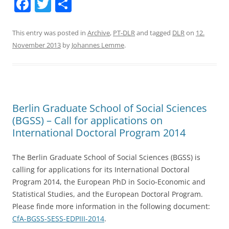
F
T
S
a
w
h
c
itt
ar
This entry was posted in
Archive
,
PT-DLR
and tagged
DLR
on
12.
November 2013
by
Johannes Lemme
.
e
er
e
b
o
o
Berlin Graduate School of Social Sciences
k
(BGSS) – Call for applications on
International Doctoral Program 2014
The Berlin Graduate School of Social Sciences (BGSS) is
calling for applications for its International Doctoral
Program 2014, the European PhD in Socio-Economic and
Statistical Studies, and the European Doctoral Program.
Please finde more information in the following document:
CfA-BGSS-SESS-EDPIII-2014
.