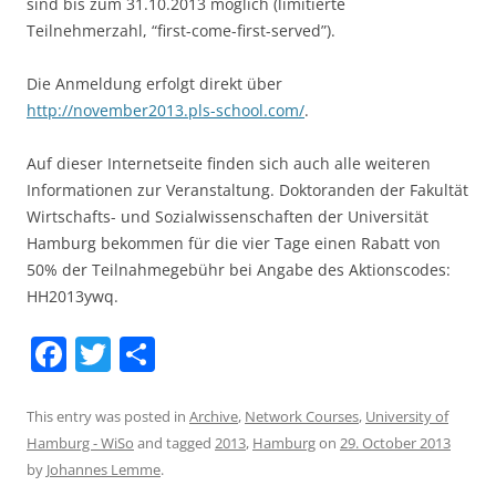
sind bis zum 31.10.2013 möglich (limitierte
Teilnehmerzahl, “first-come-first-served”).
Die Anmeldung erfolgt direkt über
http://november2013.pls-school.com/
.
Auf dieser Internetseite finden sich auch alle weiteren
Informationen zur Veranstaltung. Doktoranden der Fakultät
Wirtschafts- und Sozialwissenschaften der Universität
Hamburg bekommen für die vier Tage einen Rabatt von
50% der Teilnahmegebühr bei Angabe des Aktionscodes:
HH2013ywq.
F
T
S
a
w
h
c
itt
ar
This entry was posted in
Archive
,
Network Courses
,
University of
Hamburg - WiSo
and tagged
2013
,
Hamburg
on
29. October 2013
e
er
e
by
Johannes Lemme
.
b