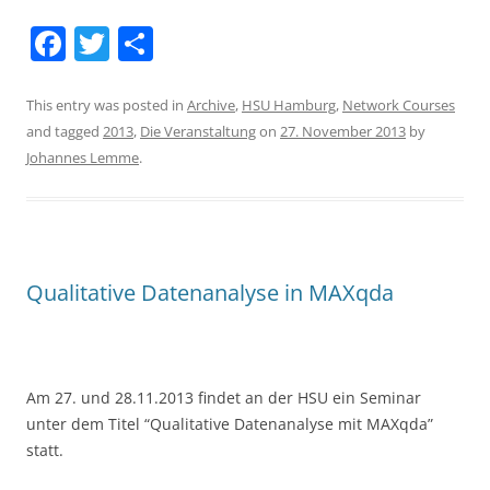
F
T
S
a
w
h
c
itt
ar
This entry was posted in
Archive
,
HSU Hamburg
,
Network Courses
and tagged
2013
,
Die Veranstaltung
on
27. November 2013
by
e
er
e
Johannes Lemme
.
b
o
o
k
Qualitative Datenanalyse in MAXqda
Am 27. und 28.11.2013 findet an der HSU ein Seminar
unter dem Titel “Qualitative Datenanalyse mit MAXqda”
statt.