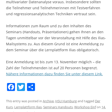
multivariater Datenanalyse voraus. Insbesondere sollten
die Teilnehmer und Teilnehmerinnen mit Testverfahren
und regressionsanalytischen Techniken vertraut sein.
Informationen zum Raum und zu den Inhalten des
Seminars (Handouts, Präsentationen) gehen Ihnen an den
Tagen unmittelbar vor der Veranstaltung mit Hilfe des Ilias-
Mailsystems zu. Aus diesem Grund ist eine Anmeldung zu
dem Seminar über die Lernplattform Ilias obligatorisch.
Eine Anmeldung ist bis zum 13. November möglich – die
Zahl der Teilnehmenden ist auf 20 Personen begrenzt.
Nähere Informationen dazu finden Sie unter diesem Link.
F
T
S
a
w
h
c
itt
ar
This entry was posted in
Archive
,
HSU Hamburg
and tagged
Der
Kurs
,
Lernplattform Ilias
,
Seminars Handouts
,
Workshop Einf
on
14.
e
er
e