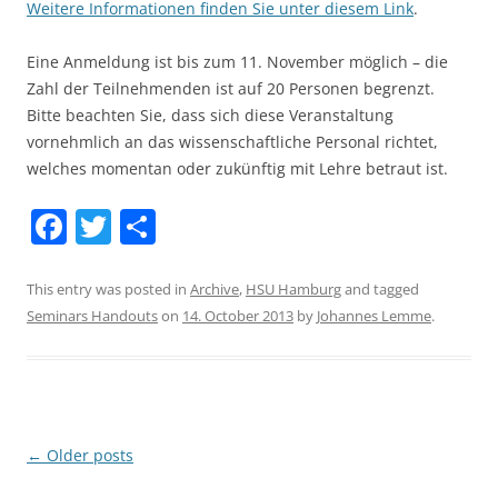
Weitere Informationen finden Sie unter diesem Link
.
Eine Anmeldung ist bis zum 11. November möglich – die
Zahl der Teilnehmenden ist auf 20 Personen begrenzt.
Bitte beachten Sie, dass sich diese Veranstaltung
vornehmlich an das wissenschaftliche Personal richtet,
welches momentan oder zukünftig mit Lehre betraut ist.
F
T
S
a
w
h
c
itt
ar
This entry was posted in
Archive
,
HSU Hamburg
and tagged
Seminars Handouts
on
14. October 2013
by
Johannes Lemme
.
e
er
e
b
o
o
Post
←
Older posts
k
navigation