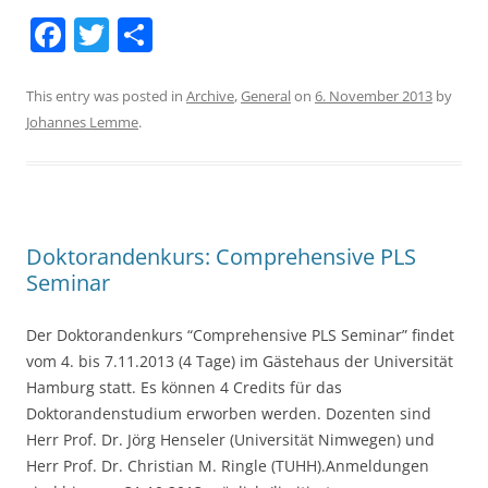
F
T
S
a
w
h
c
itt
ar
This entry was posted in
Archive
,
General
on
6. November 2013
by
Johannes Lemme
.
e
er
e
b
o
o
Doktorandenkurs: Comprehensive PLS
k
Seminar
Der Doktorandenkurs “Comprehensive PLS Seminar” findet
vom 4. bis 7.11.2013 (4 Tage) im Gästehaus der Universität
Hamburg statt. Es können 4 Credits für das
Doktorandenstudium erworben werden. Dozenten sind
Herr Prof. Dr. Jörg Henseler (Universität Nimwegen) und
Herr Prof. Dr. Christian M. Ringle (TUHH).Anmeldungen