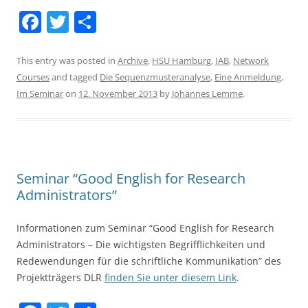
F
T
S
a
w
h
c
itt
ar
This entry was posted in
Archive
,
HSU Hamburg
,
IAB
,
Network
Courses
and tagged
Die Sequenzmusteranalyse
,
Eine Anmeldung
,
e
er
e
Im Seminar
on
12. November 2013
by
Johannes Lemme
.
b
o
o
k
Seminar “Good English for Research
Administrators”
Informationen zum Seminar “Good English for Research
Administrators – Die wichtigsten Begrifflichkeiten und
Redewendungen für die schriftliche Kommunikation” des
Projektträgers DLR
finden Sie unter diesem Link
.