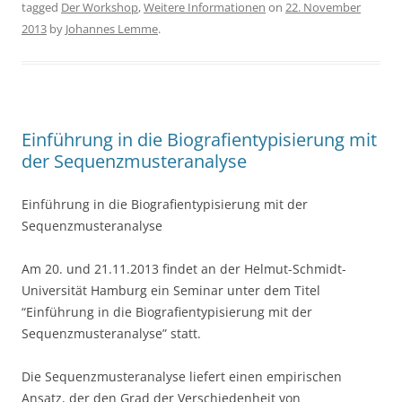
tagged
Der Workshop
,
Weitere Informationen
on
22. November
e
er
e
2013
by
Johannes Lemme
.
b
o
o
k
Einführung in die Biografientypisierung mit
der Sequenzmusteranalyse
Einführung in die Biografientypisierung mit der
Sequenzmusteranalyse
Am 20. und 21.11.2013 findet an der Helmut-Schmidt-
Universität Hamburg ein Seminar unter dem Titel
“Einführung in die Biografientypisierung mit der
Sequenzmusteranalyse” statt.
Die Sequenzmusteranalyse liefert einen empirischen
Ansatz, der den Grad der Verschiedenheit von