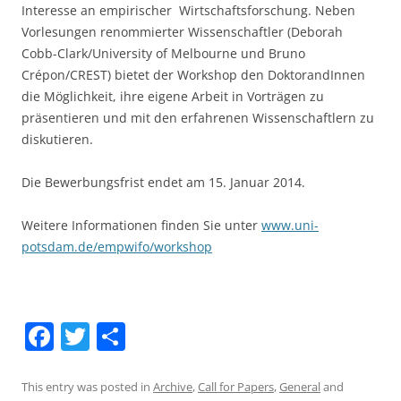
Interesse an empirischer Wirtschaftsforschung. Neben
Vorlesungen renommierter Wissenschaftler (Deborah
Cobb-Clark/University of Melbourne und Bruno
Crépon/CREST) bietet der Workshop den DoktorandInnen
die Möglichkeit, ihre eigene Arbeit in Vorträgen zu
präsentieren und mit den erfahrenen Wissenschaftlern zu
diskutieren.
Die Bewerbungsfrist endet am 15. Januar 2014.
Weitere Informationen finden Sie unter
www.uni-
potsdam.de/empwifo/workshop
F
T
S
a
w
h
c
itt
ar
This entry was posted in
Archive
,
Call for Papers
,
General
and