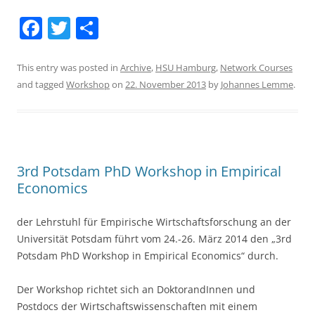
F
T
S
a
w
h
c
itt
ar
This entry was posted in
Archive
,
HSU Hamburg
,
Network Courses
and tagged
Workshop
on
22. November 2013
by
Johannes Lemme
.
e
er
e
b
o
o
3rd Potsdam PhD Workshop in Empirical
k
Economics
der Lehrstuhl für Empirische Wirtschaftsforschung an der
Universität Potsdam führt vom 24.-26. März 2014 den „3rd
Potsdam PhD Workshop in Empirical Economics“ durch.
Der Workshop richtet sich an DoktorandInnen und
Postdocs der Wirtschaftswissenschaften mit einem