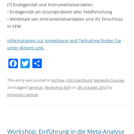
(7) Endogenität und Instrumentalvariablen
• Endogenität als Grundproblem aller Feldforschung
• Merkmale von Instrumentalvariablen und ihr Einschluss
in SEM
Informationen zur Anmeldung und Teilnahme finden Sie
unter diesem Link.
F
T
S
a
w
h
c
itt
ar
This entry was posted in
Archive
,
HSU Hamburg
,
Network Courses
and tagged
Seminar
,
Workshop Einf
on
28. October 2013
by
e
er
e
Johannes Lemme
.
b
o
o
k
Workshop: Einführung in die Meta-Analyse