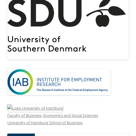
Faculty of Business, Economics and Social Sciences
University of Hamburg School of Business