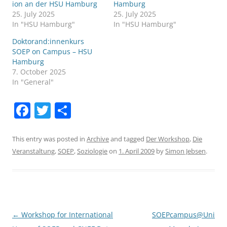
ion an der HSU Hamburg
Hamburg
25. July 2025
25. July 2025
In "HSU Hamburg"
In "HSU Hamburg"
Doktorand:innenkurs
SOEP on Campus – HSU
Hamburg
7. October 2025
In "General"
F
T
S
a
w
h
c
itt
ar
This entry was posted in
Archive
and tagged
Der Workshop
,
Die
Veranstaltung
,
SOEP
,
Soziologie
on
1. April 2009
by
Simon Jebsen
.
e
er
e
b
o
o
Post
←
Workshop for International
SOEPcampus@Uni
k