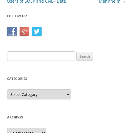
navigation
Users of SOEP and CNEF Data
Mannheim
→
FOLLOW US!
Search
for:
CATEGORIES
Categories
ARCHIVES
Archives