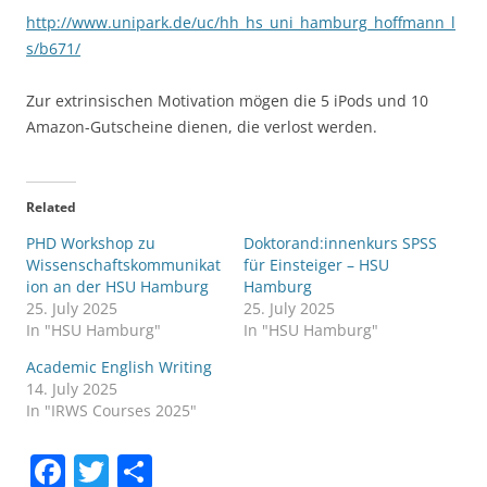
http://www.unipark.de/uc/hh_hs_uni_hamburg_hoffmann_l
s/b671/
Zur extrinsischen Motivation mögen die 5 iPods und 10
Amazon-Gutscheine dienen, die verlost werden.
Related
PHD Workshop zu
Doktorand:innenkurs SPSS
Wissenschaftskommunikat
für Einsteiger – HSU
ion an der HSU Hamburg
Hamburg
25. July 2025
25. July 2025
In "HSU Hamburg"
In "HSU Hamburg"
Academic English Writing
14. July 2025
In "IRWS Courses 2025"
F
T
S