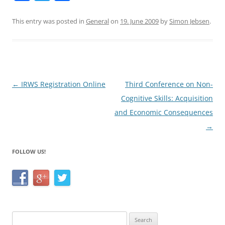
a
w
h
c
itt
ar
This entry was posted in
General
on
19. June 2009
by
Simon Jebsen
.
e
er
e
b
o
o
Post
←
IRWS Registration Online
Third Conference on Non-
navigation
Cognitive Skills: Acquisition
k
and Economic Consequences
→
FOLLOW US!
Search