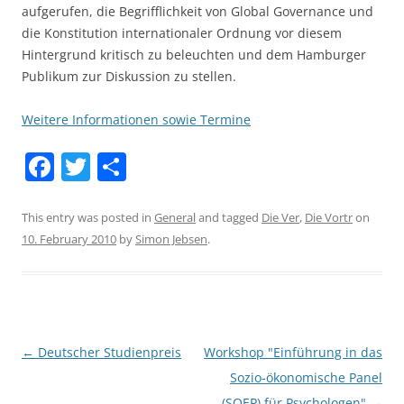
aufgerufen, die Begrifflichkeit von Global Governance und
die Konstitution internationaler Ordnung vor diesem
Hintergrund kritisch zu beleuchten und dem Hamburger
Publikum zur Diskussion zu stellen.
Weitere Informationen sowie Termine
F
T
S
a
w
h
c
itt
ar
This entry was posted in
General
and tagged
Die Ver
,
Die Vortr
on
10. February 2010
by
Simon Jebsen
.
e
er
e
b
o
o
Post
←
Deutscher Studienpreis
Workshop "Einführung in das
k
navigation
Sozio-ökonomische Panel
(SOEP) für Psychologen"
→