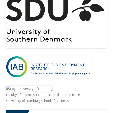
Faculty of Business, Economics and Social Sciences
University of Hamburg School of Business