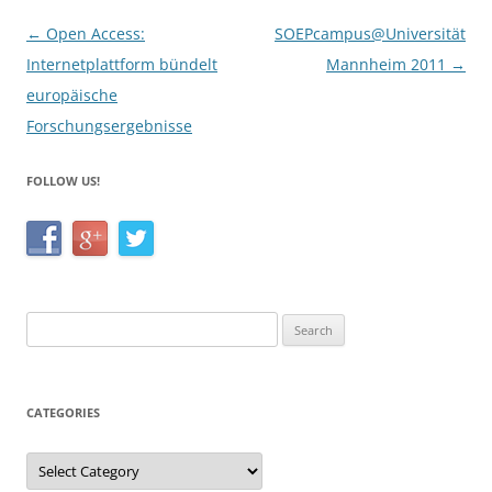
o
Post
←
Open Access:
SOEPcampus@Universität
k
navigation
Internetplattform bündelt
Mannheim 2011
→
europäische
Forschungsergebnisse
FOLLOW US!
Search
for:
CATEGORIES
Categories