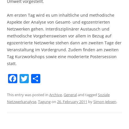
Umwelt vorgestellt.
Am ersten Tag wird es um inhaltliche und methodische
Aspekte der Analyse von Gesamt- und egozentrierten
Netzwerken gehen. Interdisziplinärer Austausch und
methodische Vorgehensweisen vor allem in Bezug auf
egozentrierte Netzwerke stehen dann am zweiten Tage der
Veranstaltung im Vordergrund. Zudem finden am zweiten
Tag Kurzworkshops sowie eine moderierte Postersession
statt.
F
T
S
a
w
h
c
itt
ar
This entry was posted in
Archive
,
General
and tagged
Soziale
Netzwerkanalyse
,
Tagung
on
26. February 2011
by
Simon Jebsen
.
e
er
e
b
o