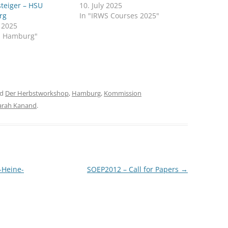
steiger – HSU
10. July 2025
rg
In "IRWS Courses 2025"
CASH BUDGET 2008
y 2025
U Hamburg"
ed
Der Herbstworkshop
,
Hamburg
,
Kommission
arah Kanand
.
-Heine-
SOEP2012 – Call for Papers
→