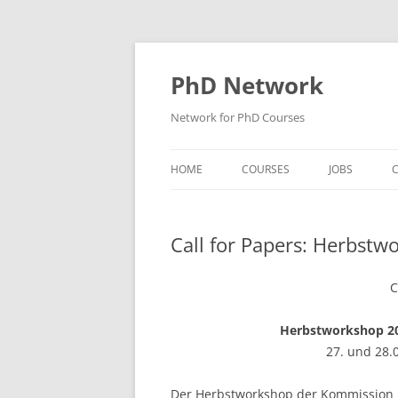
Skip
to
content
PhD Network
Network for PhD Courses
HOME
COURSES
JOBS
C
DIW SOEP
Call for Papers: Herbst
GESIS
GIGA HAMBURG
C
HSU HAMBURG
Herbstworkshop 2
27. und 28.
HWWI
IAB
Der Herbstworkshop der Kommission Pe