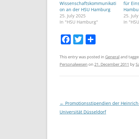
Wissenschaftskommunikati
für Ein
on an der HSU Hamburg
Hambu
25. July 2025
25. Jul
In "HSU Hamburg"
In "HS
F
T
S
a
w
h
c
itt
ar
This entry was posted in
General
and tagg
Personalwesen
on
21. December 2011
by
S
e
er
e
b
o
o
Post
←
Promotionsstipendien der Heinrich
k
navigation
Universität Düsseldorf