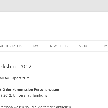
ALL FOR PAPERS
IRWS
NEWSLETTER
ABOUT US
IM
LECTURERS & PROGRAMME
LECTURERS & PRO
A
workshop 2012
REGISTRATION
LECTURERS & PRO
E
WORKSHOP FEE
LECTURERS & PRO
CASH BUDGET 2025
all for Papers zum
H
TRAVEL INFORMATION
LECTURERS & PRO
CASH BUDGET 2022
(
012 der Kommission Personalwesen
09.2012, Universität Hamburg
ORGANISERS & SUPPORTERS
LECTURERS & PRO
CASH BUDGET 2021
IRWS NETWORK
LECTURERS & PRO
CASH BUDGET 2020
USER POSTS
rsonalwesen soll die Vielfalt der aktuellen