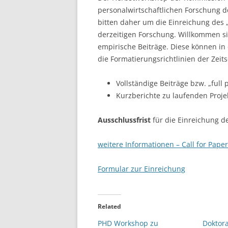
personalwirtschaftlichen Forschung d
LEUPHANA UNIVERSITY
bitten daher um die Einreichung des 
derzeitigen Forschung. Willkommen si
SDU
empirische Beiträge. Diese können in
TU HAMBURG HARBURG
die Formatierungsrichtlinien der Zeits
EUROPA-UNIVERSITÄT FLENSB
Vollständige Beiträge bzw. „full 
Kurzberichte zu laufenden Projek
UNIVERSITY OF HAMBURG – BW
Ausschlussfrist
für die Einreichung d
UNIVERSITY OF HAMBURG – WI
UNIVERSITY OF HAMBURG – EP
weitere Informationen – Call for Pape
ARCHIVE
Formular zur Einreichung
Related
PHD Workshop zu
Doktor