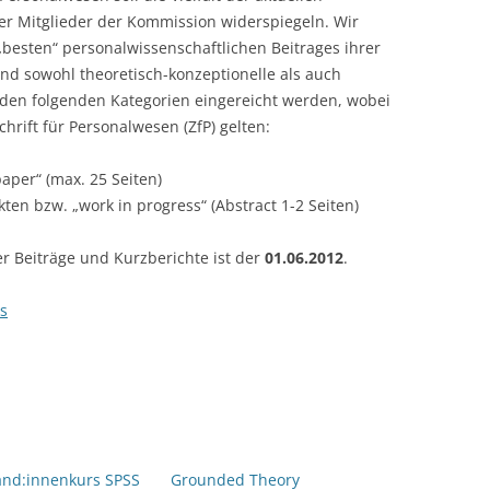
er Mitglieder der Kommission widerspiegeln. Wir
LECTURERS & PRO
CASH BUDGET 2019
„besten“ personalwissenschaftlichen Beitrages ihrer
nd sowohl theoretisch-konzeptionelle als auch
LECTURERS & PRO
CASH BUDGET 2018
 den folgenden Kategorien eingereicht werden, wobei
LECTURERS & PRO
CASH BUDGET 2017
chrift für Personalwesen (ZfP) gelten:
URG
LECTURERS & PRO
CASH BUDGET 2016
paper“ (max. 25 Seiten)
ten bzw. „work in progress“ (Abstract 1-2 Seiten)
L
LECTURERS & PRO
CASH BUDGET 2015
er Beiträge und Kurzberichte ist der
01.06.2012
.
SO
LECTURERS & PRO
CASH BUDGET 2014
B
LECTURERS & PRO
CASH BUDGET 2013
rs
LECTURERS & PRO
CASH BUDGET 2012
LECTURERS & PRO
CASH BUDGET 2011
PROGRAMME 2007-
CASH BUDGET 2010
and:innenkurs SPSS
Grounded Theory
CASH BUDGET 2009