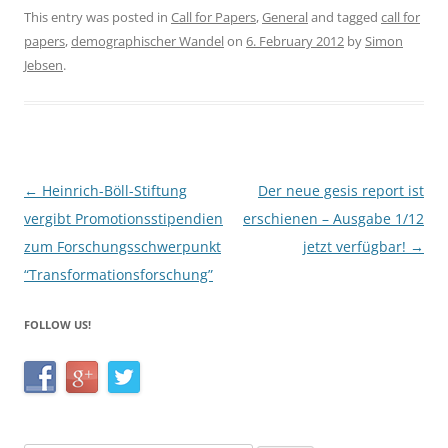
c
itt
ar
This entry was posted in
Call for Papers
,
General
and tagged
call for
papers
,
demographischer Wandel
on
6. February 2012
by
Simon
e
er
e
Jebsen
.
b
o
o
k
Post
←
Heinrich-Böll-Stiftung
Der neue gesis report ist
navigation
vergibt Promotionsstipendien
erschienen – Ausgabe 1/12
zum Forschungsschwerpunkt
jetzt verfügbar!
→
“Transformationsforschung”
FOLLOW US!