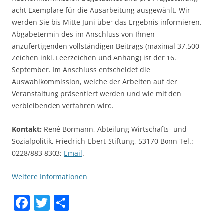
acht Exemplare für die Ausarbeitung ausgewählt. Wir
werden Sie bis Mitte Juni über das Ergebnis informieren.
Abgabetermin des im Anschluss von Ihnen
anzufertigenden vollständigen Beitrags (maximal 37.500
Zeichen inkl. Leerzeichen und Anhang) ist der 16.
September. Im Anschluss entscheidet die
Auswahlkommission, welche der Arbeiten auf der
Veranstaltung präsentiert werden und wie mit den
verbleibenden verfahren wird.
Kontakt:
René Bormann, Abteilung Wirtschafts- und
Sozialpolitik, Friedrich-Ebert-Stiftung, 53170 Bonn Tel.:
0228/883 8303;
Email
.
Weitere Informationen
F
T
S
a
w
h