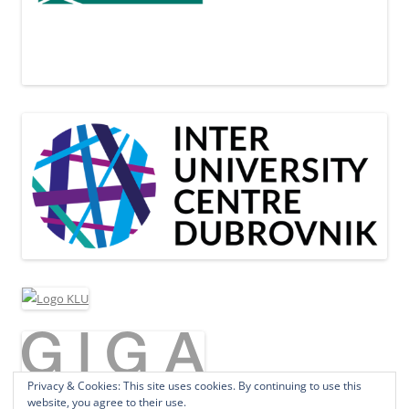
Privacy & Cookies: This site uses cookies. By continuing to use this
website, you agree to their use.