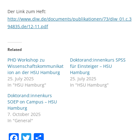
Der Link zum Heft:
http://www.diw.de/documents/publikationen/73/diw_01.c.3
94835.de/12-11.pdf
Related
PHD Workshop zu
Doktorand:innenkurs SPSS
Wissenschaftskommunikat
für Einsteiger – HSU
ion an der HSU Hamburg
Hamburg
25. July 2025
25. July 2025
In "HSU Hamburg"
In "HSU Hamburg"
Doktorand:innenkurs
SOEP on Campus – HSU
Hamburg
7. October 2025
In "General"
F
T
S