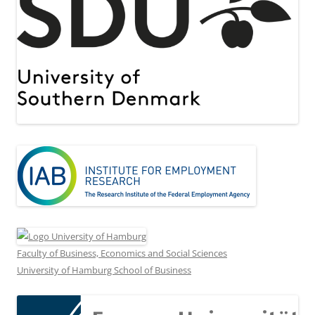
Faculty of Business, Economics and Social Sciences
University of Hamburg School of Business