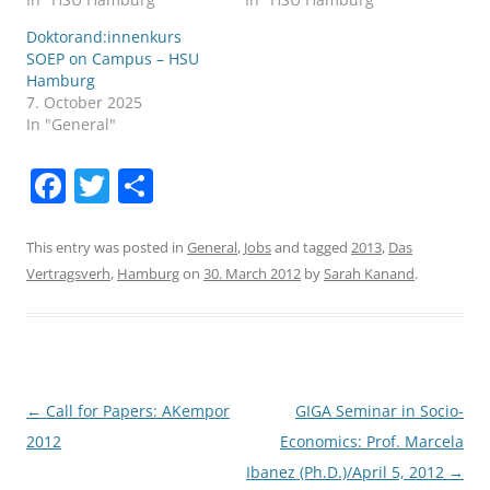
Doktorand:innenkurs
SOEP on Campus – HSU
Hamburg
7. October 2025
In "General"
F
T
S
a
w
h
c
itt
ar
This entry was posted in
General
,
Jobs
and tagged
2013
,
Das
Vertragsverh
,
Hamburg
on
30. March 2012
by
Sarah Kanand
.
e
er
e
b
o
o
Post
←
Call for Papers: AKempor
GIGA Seminar in Socio-
k
navigation
2012
Economics: Prof. Marcela
Ibanez (Ph.D.)/April 5, 2012
→