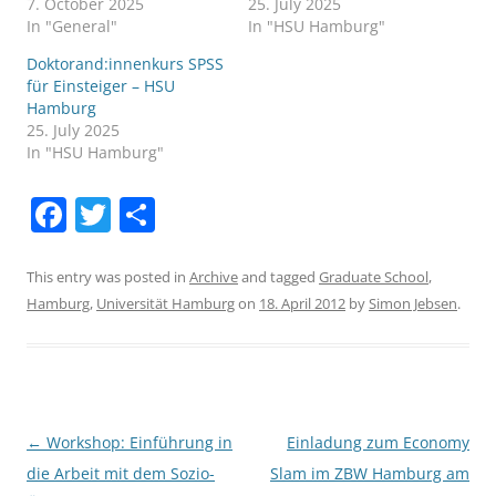
7. October 2025
25. July 2025
In "General"
In "HSU Hamburg"
Doktorand:innenkurs SPSS
für Einsteiger – HSU
Hamburg
25. July 2025
In "HSU Hamburg"
F
T
S
a
w
h
c
itt
ar
This entry was posted in
Archive
and tagged
Graduate School
,
Hamburg
,
Universität Hamburg
on
18. April 2012
by
Simon Jebsen
.
e
er
e
b
o
o
Post
←
Workshop: Einführung in
Einladung zum Economy
k
navigation
die Arbeit mit dem Sozio-
Slam im ZBW Hamburg am