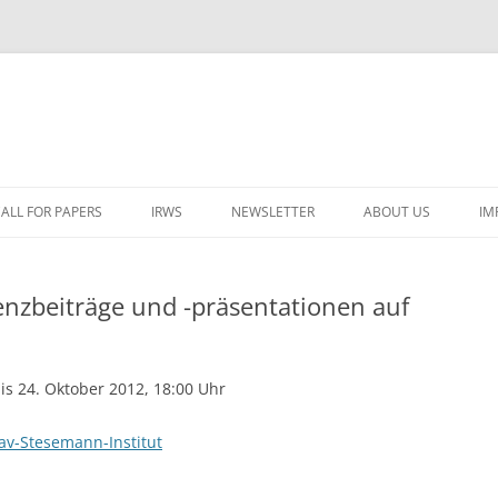
ALL FOR PAPERS
IRWS
NEWSLETTER
ABOUT US
IM
LECTURERS & PROGRAMME
LECTURERS & PRO
A
nzbeiträge und -präsentationen auf
REGISTRATION
LECTURERS & PRO
E
WORKSHOP FEE
LECTURERS & PRO
CASH BUDGET 2025
H
is 24. Oktober 2012, 18:00 Uhr
TRAVEL INFORMATION
LECTURERS & PRO
CASH BUDGET 2022
(
av-Stesemann-Institut
ORGANISERS & SUPPORTERS
LECTURERS & PRO
CASH BUDGET 2021
IRWS NETWORK
LECTURERS & PRO
CASH BUDGET 2020
USER POSTS