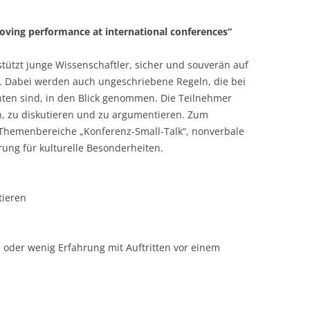
LECTURERS & PRO
CASH BUDGET 2019
roving performance at international conferences“
LECTURERS & PRO
CASH BUDGET 2018
tützt junge Wissenschaftler, sicher und souverän auf
LECTURERS & PRO
CASH BUDGET 2017
 Dabei werden auch ungeschriebene Regeln, die bei
hten sind, in den Blick genommen. Die Teilnehmer
URG
LECTURERS & PRO
CASH BUDGET 2016
en, zu diskutieren und zu argumentieren. Zum
hemenbereiche „Konferenz-Small-Talk“, nonverbale
L
LECTURERS & PRO
CASH BUDGET 2015
rung für kulturelle Besonderheiten.
SO
LECTURERS & PRO
CASH BUDGET 2014
B
LECTURERS & PRO
CASH BUDGET 2013
tieren
LECTURERS & PRO
CASH BUDGET 2012
e oder wenig Erfahrung mit Auftritten vor einem
LECTURERS & PRO
CASH BUDGET 2011
PROGRAMME 2007-
CASH BUDGET 2010
CASH BUDGET 2009