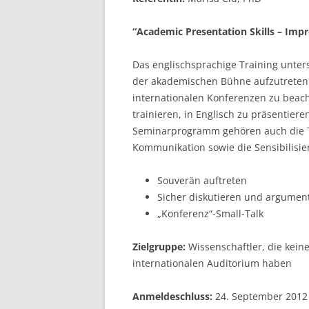
LEUPHANA UNIVERSITY
“Academic Presentation Skills – Imp
SDU
Das englischsprachige Training unters
TU HAMBURG HARBURG
der akademischen Bühne aufzutreten.
internationalen Konferenzen zu beac
EUROPA-UNIVERSITÄT FLENSB
trainieren, in Englisch zu präsentier
Seminarprogramm gehören auch die T
UNIVERSITY OF HAMBURG – BW
Kommunikation sowie die Sensibilisie
UNIVERSITY OF HAMBURG – WI
Souverän auftreten
UNIVERSITY OF HAMBURG – EP
Sicher diskutieren und argumen
„Konferenz“-Small-Talk
ARCHIVE
Zielgruppe:
Wissenschaftler, die kein
internationalen Auditorium haben
Anmeldeschluss:
24. September 2012