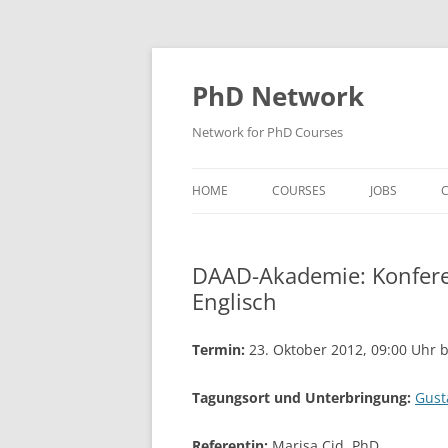
Skip
to
content
PhD Network
Network for PhD Courses
HOME
COURSES
JOBS
C
DIW SOEP
DAAD-Akademie: Konfere
GESIS
Englisch
GIGA HAMBURG
Termin:
23. Oktober 2012, 09:00 Uhr b
HSU HAMBURG
Tagungsort und Unterbringung:
Gust
HWWI
IAB
Referentin:
Marisa Cid, PhD