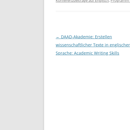
Konferenzbeiträge auf Englisch
,
Programm 
e
er
e
b
o
o
Post
←
DAAD-Akademie: Erstellen
k
navigation
wissenschaftlicher Texte in englischer
Sprache: Academic Writing Skills