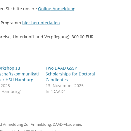
n Sie bitte unsere
Online-Anmeldung
.
CASH BUDGET 2008
ge Programm
hier herunterladen
.
nreise, Unterkunft und Verpflegung): 300,00 EUR
rkshop zu
Two DAAD GSSP
schaftskommunikati
Scholarships for Doctoral
der HSU Hamburg
Candidates
y 2025
13. November 2025
U Hamburg"
In "DAAD"
ed
Anmeldung Zur Anmeldung
,
DAAD-Akademie
,