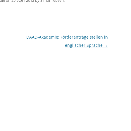
Sie
on
25. April 2012
by
Simon Jebsen
.
DAAD-Akademie: Förderanträge stellen in
englischer Sprache
→