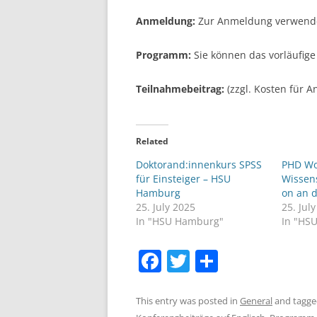
Anmeldung:
Zur Anmeldung verwende
Programm:
Sie können das vorläufi
Teilnahmebeitrag:
(zzgl. Kosten für A
Related
Doktorand:innenkurs SPSS
PHD Wo
für Einsteiger – HSU
Wissen
Hamburg
on an 
25. July 2025
25. Jul
In "HSU Hamburg"
In "HS
F
T
S
a
w
h
c
itt
ar
This entry was posted in
General
and tagg