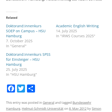
Related
Doktorand:innenkurs
Academic English Writing
SOEP on Campus – HSU
14. July 2025
Hamburg
In "IRWS Courses 2025"
7. October 2025
In "General"
Doktorand:innenkurs SPSS
für Einsteiger – HSU
Hamburg
25. July 2025
In "HSU Hamburg"
F
T
S
a
w
h
c
itt
ar
This entry was posted in
General
and tagged
Bundeswehr
Hamburg
,
Helmut-Schmidt-Universität
on
8. May 2012
by
Simon