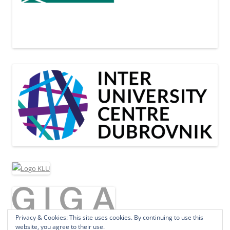
Privacy & Cookies: This site uses cookies. By continuing to use this
website, you agree to their use.