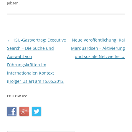
e
er
e
Jebsen
.
b
o
o
k
Post
←
HSU-Gastvortrag: Executive
Neue Veröffentlichung: Kai
navigation
Search – Die Suche und
Marquardsen – Aktivierung
Auswahl von
und soziale Netzwerke
→
Führungskräften im
internationalen Kontext
(Holger Uslar) am 15.05.2012
FOLLOW US!