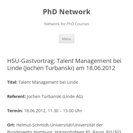
Skip
to
PhD Network
content
Network for PhD Courses
Menu
HSU-Gastvortrag: Talent Management bei
Linde (Jochen Turbanski) am 18.06.2012
Titel:
Talent Management bei Linde
Referent:
Jochen Turbanski (Linde AG)
Termin:
18.06.2012, 11.30 – 13.00 Uhr
Ort:
Helmut-Schmidt-Universität/Universität der
Bundeswehr Hamburg, Holstenhofweg 85, Raum 301/303