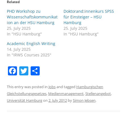
Related
PHD Workshop zu
Doktorand:innenkurs SPSS
Wissenschaftskommunikat
für Einsteiger – HSU
ion an der HSU Hamburg
Hamburg
25. July 2025
25. July 2025
In "HSU Hamburg"
In "HSU Hamburg"
Academic English Writing
14. July 2025
In "IRWS Courses 2025"
F
T
S
a
w
h
c
itt
ar
This entry was posted in
Jobs
and tagged
Hamburgischen
Gleichstellungsgesetzes
,
Medienmanagement
,
Stellenangebot
,
e
er
e
Universität Hamburg
on
2. July 2012
by
Simon Jebsen
.
b
o
o