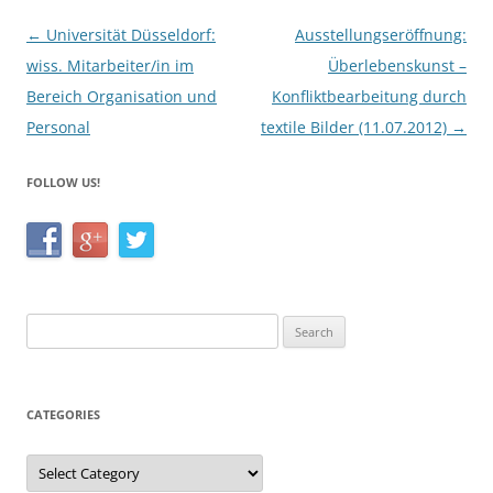
k
Post
←
Universität Düsseldorf:
Ausstellungseröffnung:
navigation
wiss. Mitarbeiter/in im
Überlebenskunst –
Bereich Organisation und
Konfliktbearbeitung durch
Personal
textile Bilder (11.07.2012)
→
FOLLOW US!
Search
for:
CATEGORIES
Categories