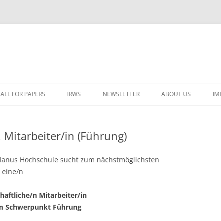
ALL FOR PAPERS
IRWS
NEWSLETTER
ABOUT US
IM
LECTURERS & PROGRAMME
LECTURERS & PRO
A
 Mitarbeiter/in (Führung)
REGISTRATION
LECTURERS & PRO
E
WORKSHOP FEE
LECTURERS & PRO
CASH BUDGET 2025
r Alanus Hochschule sucht zum nächstmöglichsten
H
 eine/n
TRAVEL INFORMATION
LECTURERS & PRO
CASH BUDGET 2022
(
haftliche/n Mitarbeiter/in
ORGANISERS & SUPPORTERS
LECTURERS & PRO
CASH BUDGET 2021
m Schwerpunkt Führung
IRWS NETWORK
LECTURERS & PRO
CASH BUDGET 2020
USER POSTS