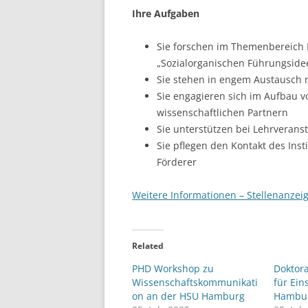
Ihre Aufgaben
LEUPHANA UNIVERSITY
Sie forschen im Themenbereich 
SDU
„Sozialorganischen Führungside
TU HAMBURG HARBURG
Sie stehen in engem Austausch 
Sie engagieren sich im Aufbau 
EUROPA-UNIVERSITÄT FLENSB
wissenschaftlichen Partnern
Sie unterstützen bei Lehrveran
UNIVERSITY OF HAMBURG – BW
Sie pflegen den Kontakt des Ins
Förderer
UNIVERSITY OF HAMBURG – WI
UNIVERSITY OF HAMBURG – EP
Weitere Informationen – Stellenanzeig
ARCHIVE
Related
PHD Workshop zu
Doktor
Wissenschaftskommunikati
für Ein
on an der HSU Hamburg
Hambu