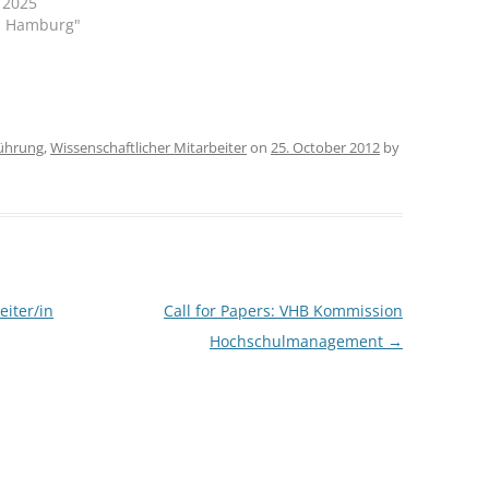
y 2025
U Hamburg"
CASH BUDGET 2008
ührung
,
Wissenschaftlicher Mitarbeiter
on
25. October 2012
by
eiter/in
Call for Papers: VHB Kommission
Hochschulmanagement
→