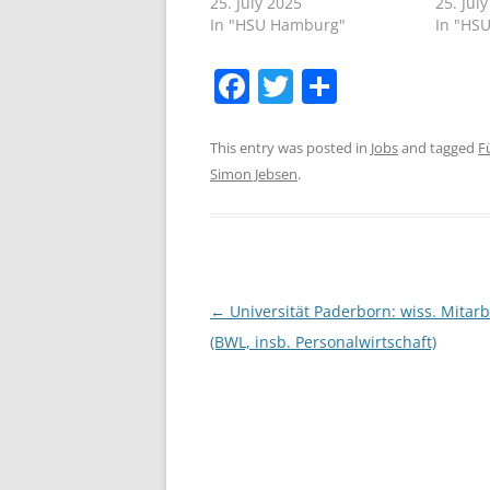
25. July 2025
25. Jul
In "HSU Hamburg"
In "HS
F
T
S
a
w
h
c
itt
ar
This entry was posted in
Jobs
and tagged
F
Simon Jebsen
.
e
er
e
b
o
o
Post
←
Universität Paderborn: wiss. Mitarb
k
navigation
(BWL, insb. Personalwirtschaft)