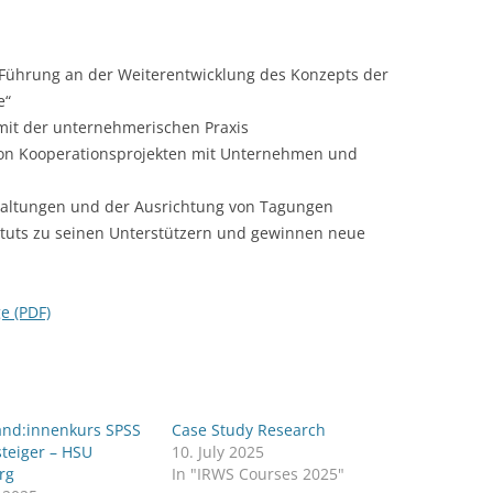
LECTURERS & PRO
CASH BUDGET 2019
Führung an der Weiterentwicklung des Konzepts der
LECTURERS & PRO
CASH BUDGET 2018
e“
LECTURERS & PRO
CASH BUDGET 2017
mit der unternehmerischen Praxis
von Kooperationsprojekten mit Unternehmen und
URG
LECTURERS & PRO
CASH BUDGET 2016
staltungen und der Ausrichtung von Tagungen
L
LECTURERS & PRO
CASH BUDGET 2015
tituts zu seinen Unterstützern und gewinnen neue
SO
LECTURERS & PRO
CASH BUDGET 2014
B
LECTURERS & PRO
CASH BUDGET 2013
e (PDF)
LECTURERS & PRO
CASH BUDGET 2012
LECTURERS & PRO
CASH BUDGET 2011
and:innenkurs SPSS
Case Study Research
PROGRAMME 2007-
CASH BUDGET 2010
steiger – HSU
10. July 2025
rg
In "IRWS Courses 2025"
CASH BUDGET 2009