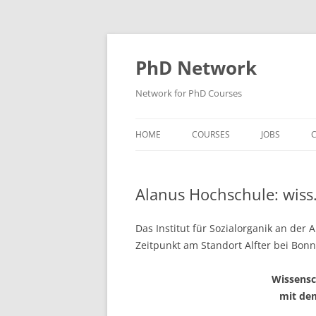
Skip
to
content
PhD Network
Network for PhD Courses
HOME
COURSES
JOBS
C
DIW SOEP
Alanus Hochschule: wiss.
GESIS
GIGA HAMBURG
Das Institut für Sozialorganik an de
Zeitpunkt am Standort Alfter bei Bonn
HSU HAMBURG
Wissensc
HWWI
mit de
IAB