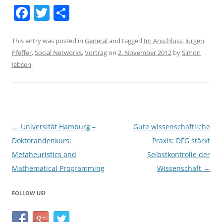
F
T
S
a
w
h
c
itt
ar
This entry was posted in
General
and tagged
Im Anschluss
,
Jürgen
Pfeffer
,
Social Networks
,
Vortrag
on
2. November 2012
by
Simon
e
er
e
Jebsen
.
b
o
o
k
Post
←
Universität Hamburg –
Gute wissenschaftliche
navigation
Doktorandenkurs:
Praxis: DFG stärkt
Metaheuristics and
Selbstkontrolle der
Mathematical Programming
Wissenschaft
→
FOLLOW US!