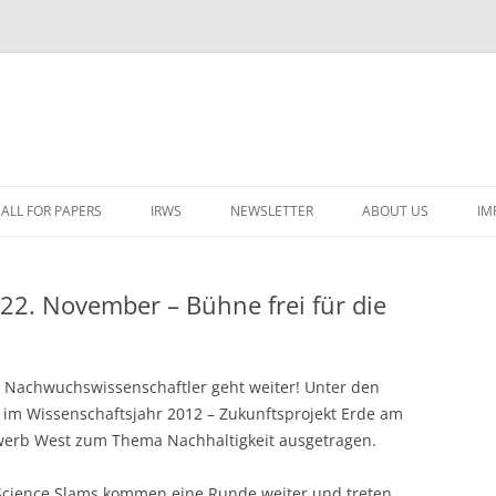
ALL FOR PAPERS
IRWS
NEWSLETTER
ABOUT US
IM
LECTURERS & PROGRAMME
LECTURERS & PRO
A
22. November – Bühne frei für die
REGISTRATION
LECTURERS & PRO
E
WORKSHOP FEE
LECTURERS & PRO
CASH BUDGET 2025
H
r Nachwuchswissenschaftler geht weiter! Unter den
TRAVEL INFORMATION
LECTURERS & PRO
CASH BUDGET 2022
(
 im Wissenschaftsjahr 2012 – Zukunftsprojekt Erde am
werb West zum Thema Nachhaltigkeit ausgetragen.
ORGANISERS & SUPPORTERS
LECTURERS & PRO
CASH BUDGET 2021
IRWS NETWORK
LECTURERS & PRO
CASH BUDGET 2020
USER POSTS
Science Slams kommen eine Runde weiter und treten