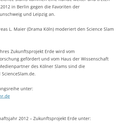
012 in Berlin gegen die Favoriten der
LECTURERS & PRO
CASH BUDGET 2019
aunschweig und Leipzig an.
LECTURERS & PRO
CASH BUDGET 2018
eas L. Maier (Drama Köln) moderiert den Science Slam
LECTURERS & PRO
CASH BUDGET 2017
URG
LECTURERS & PRO
CASH BUDGET 2016
hres Zukunftsprojekt Erde wird vom
orschung gefördert und vom Haus der Wissenschaft
L
LECTURERS & PRO
CASH BUDGET 2015
Medienpartner des Kölner Slams sind die
d ScienceSlam.de.
SO
LECTURERS & PRO
CASH BUDGET 2014
B
LECTURERS & PRO
CASH BUDGET 2013
ungsreihe unter:
hr.de
LECTURERS & PRO
CASH BUDGET 2012
LECTURERS & PRO
CASH BUDGET 2011
ftsjahr 2012 – Zukunftsprojekt Erde unter:
PROGRAMME 2007-
CASH BUDGET 2010
CASH BUDGET 2009