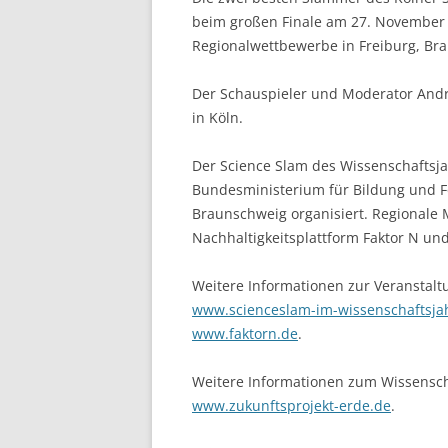
beim großen Finale am 27. November 2
LEUPHANA UNIVERSITY
Regionalwettbewerbe in Freiburg, Br
SDU
Der Schauspieler und Moderator Andr
TU HAMBURG HARBURG
in Köln.
EUROPA-UNIVERSITÄT FLENSB
Der Science Slam des Wissenschaftsja
Bundesministerium für Bildung und F
UNIVERSITY OF HAMBURG – BW
Braunschweig organisiert. Regionale 
Nachhaltigkeitsplattform Faktor N un
UNIVERSITY OF HAMBURG – WI
UNIVERSITY OF HAMBURG – EP
Weitere Informationen zur Veranstalt
www.scienceslam-im-wissenschaftsja
ARCHIVE
www.faktorn.de
.
Weitere Informationen zum Wissenscha
www.zukunftsprojekt-erde.de
.