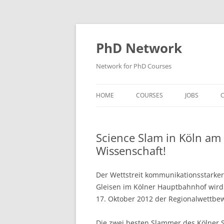
Skip
to
content
PhD Network
Network for PhD Courses
HOME
COURSES
JOBS
C
DIW SOEP
Science Slam in Köln am 
GESIS
Wissenschaft!
GIGA HAMBURG
Der Wettstreit kommunikationsstarke
HSU HAMBURG
Gleisen im Kölner Hauptbahnhof wird
17. Oktober 2012 der Regionalwettbe
HWWI
IAB
Die zwei besten Slammer des Kölner 