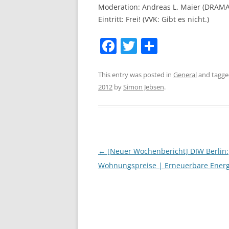
Moderation: Andreas L. Maier (DRAM
Eintritt: Frei! (VVK: Gibt es nicht.)
F
T
S
a
w
h
c
itt
ar
This entry was posted in
General
and tagg
2012
by
Simon Jebsen
.
e
er
e
b
o
o
Post
←
[Neuer Wochenbericht] DIW Berlin:
k
navigation
Wohnungspreise | Erneuerbare Ener