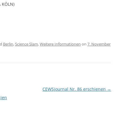
A KÖLN)
ed
Berlin
,
Science Slam
,
Weitere Informationen
on
7. November
CEWSjournal Nr. 86 erschienen
→
gien