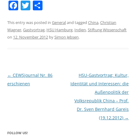
F
T
S
a
w
h
c
itt
ar
This entry was posted in
General
and tagged
China
,
Christian
Wagner
,
Gastvortrag
,
HSU Hamburg
,
Indien
,
Stiftung Wissenschaft
e
er
e
on
12. November 2012
by
Simon Jebsen
.
b
o
o
k
Post
←
CEWSjournal Nr. 86
HSU-Gastvortrag: Kultur,
navigation
erschienen
Identität und Interessen: die
Außenpolitik der
Volksrepublik China – Prof.
Dr. Sven Bernhard Gareis
(19.12.2012)
→
FOLLOW US!