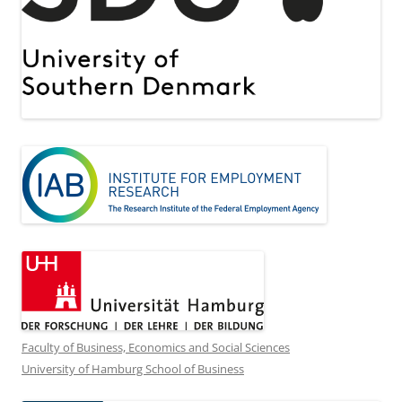
Faculty of Business, Economics and Social Sciences
University of Hamburg School of Business