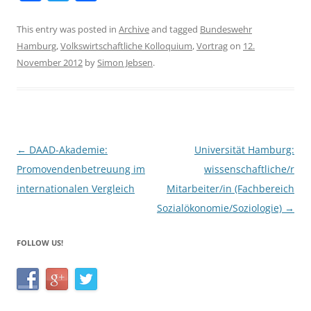
a
w
h
c
itt
ar
This entry was posted in
Archive
and tagged
Bundeswehr
Hamburg
,
Volkswirtschaftliche Kolloquium
,
Vortrag
on
12.
e
er
e
November 2012
by
Simon Jebsen
.
b
o
o
k
Post
←
DAAD-Akademie:
Universität Hamburg:
navigation
Promovendenbetreuung im
wissenschaftliche/r
internationalen Vergleich
Mitarbeiter/in (Fachbereich
Sozialökonomie/Soziologie)
→
FOLLOW US!