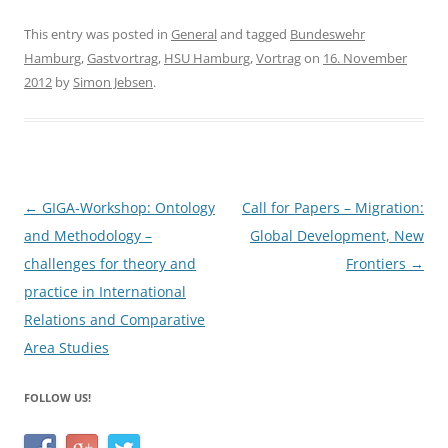
a
w
h
c
itt
ar
This entry was posted in
General
and tagged
Bundeswehr
Hamburg
,
Gastvortrag
,
HSU Hamburg
,
Vortrag
on
16. November
e
er
e
2012
by
Simon Jebsen
.
b
o
o
k
Post
←
GIGA-Workshop: Ontology
Call for Papers – Migration:
navigation
and Methodology –
Global Development, New
challenges for theory and
Frontiers
→
practice in International
Relations and Comparative
Area Studies
FOLLOW US!