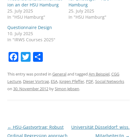
ion an der HSU Hamburg
Hamburg
25. July 2025
25. July 2025
In "HSU Hamburg"
In "HSU Hamburg"
Questionnaire Design
10. July 2025
In "IRWS Courses 2025"
F
T
S
a
w
h
c
itt
ar
This entry was posted in
General
and tagged
Am Beispiel
,
CGG
Lecture
,
Dieser Vortrag
,
ESA
,
Jürgen Pfeffer
,
PDF
,
Social Networks
e
er
e
on
30. November 2012
by
Simon Jebsen
.
b
o
o
k
Post
←
HSU-Gastvortrag: Robust
Universität Düsseldorf: wiss.
navigation
Ordinal Regression approach
Mitarbeiter/in
→