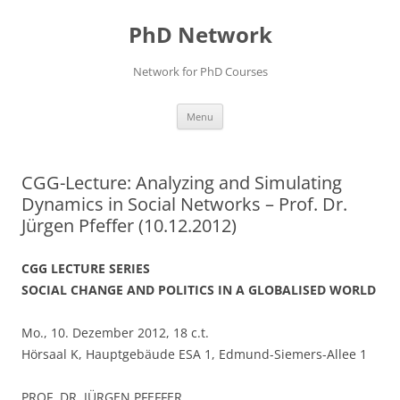
Skip
to
PhD Network
content
Network for PhD Courses
Menu
CGG-Lecture: Analyzing and Simulating
Dynamics in Social Networks – Prof. Dr.
Jürgen Pfeffer (10.12.2012)
CGG LECTURE SERIES
SOCIAL CHANGE AND POLITICS IN A GLOBALISED WORLD
Mo., 10. Dezember 2012, 18 c.t.
Hörsaal K, Hauptgebäude ESA 1, Edmund-Siemers-Allee 1
PROF. DR. JÜRGEN PFEFFER