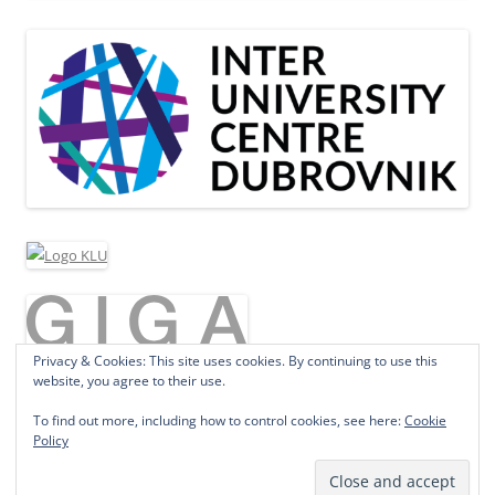
Privacy & Cookies: This site uses cookies. By continuing to use this
website, you agree to their use.
To find out more, including how to control cookies, see here:
Cookie
Policy
Proudly powered by WordPress