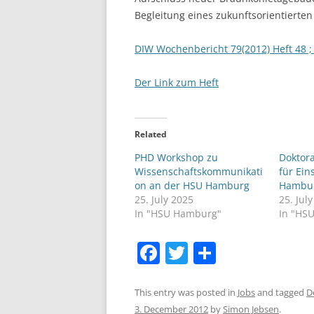
Begleitung eines zukunftsorientierte
DIW Wochenbericht 79(2012) Heft 48 ; 
Der Link zum Heft
Related
PHD Workshop zu
Doktor
Wissenschaftskommunikati
für Ein
on an der HSU Hamburg
Hambu
25. July 2025
25. Jul
In "HSU Hamburg"
In "HS
F
T
S
a
w
h
c
itt
ar
This entry was posted in
Jobs
and tagged
D
3. December 2012
by
Simon Jebsen
.