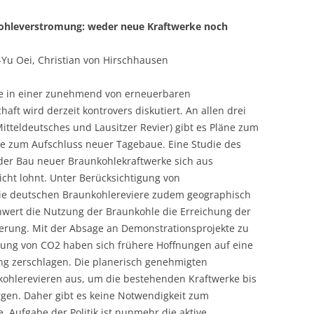
hleverstromung: weder neue Kraftwerke noch
-Yu Oei, Christian von Hirschhausen
le in einer zunehmend von erneuerbaren
aft wird derzeit kontrovers diskutiert. An allen drei
itteldeutsches und Lausitzer Revier) gibt es Pläne zum
e zum Aufschluss neuer Tagebaue. Eine Studie des
der Bau neuer Braunkohlekraftwerke sich aus
nicht lohnt. Unter Berücksichtigung von
die deutschen Braunkohlereviere zudem geographisch
chwert die Nutzung der Braunkohle die Erreichung der
rung. Mit der Absage an Demonstrationsprojekte zu
ung von CO2 haben sich frühere Hoffnungen auf eine
g zerschlagen. Die planerisch genehmigten
ohlerevieren aus, um die bestehenden Kraftwerke bis
gen. Daher gibt es keine Notwendigkeit zum
 Aufgabe der Politik ist nunmehr die aktive