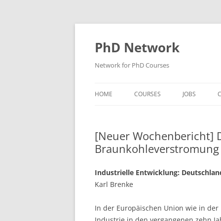
Skip
to
content
PhD Network
Network for PhD Courses
HOME
COURSES
JOBS
C
DIW SOEP
[Neuer Wochenbericht] D
GESIS
Braunkohleverstromung
GIGA HAMBURG
Industrielle Entwicklung: Deutschlan
HSU HAMBURG
Karl Brenke
HWWI
In der Europäischen Union wie in der
IAB
Industrie in den vergangenen zehn J