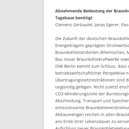
Abnehmende Bedeutung der Braunko
Tagebaue benötigt
Clemens Gerbaulet, Jonas Egerer, Pao
Die Zukunft der deutschen Braunkoh
Energieträgern geprägten Stromwirtsch
Braunkohlestandorten (Rheinisches, M
Bau neuer Braunkohlekraftwerke sowi
DIW Berlin kommt zum Schluss, dass 
betriebswirtschaftlicher Perspektive 
Übertragungsnetzrestriktionen sind 
ungünstig gelegen. Nicht zuletzt ers
CO2-Minderungsziele der Bundesregie
Abscheidung, Transport und Speicher
emissionsarme Braunkohleverstromun
Abbaumengen reichen in allen Braunk
ans Ende ihrer Lebensdauer zu versor
Aufschluss neuer Braunkohletagebaue.