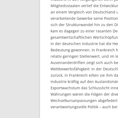
Mitgliedsstaaten verlief die Entwicklu
LEUPHANA UNIVERSITY
an einem Vergleich von Deutschland u
verarbeitende Gewerbe seine Position
SDU
sich der Strukturwandel hin zu den Die
TU HAMBURG HARBURG
kam es dagegen zu einer rasanten De-I
gesamtwirtschaftlichen Wertschöpfung
EUROPA-UNIVERSITÄT FLENSB
In der deutschen Industrie hat die He
Bedeutung gewonnen. In Frankreich ha
UNIVERSITY OF HAMBURG – BW
relativ geringen Stellenwert, und im l
Auseinanderdriften zeigt sich auch b
UNIVERSITY OF HAMBURG – WI
Wettbewerbsfähigkeit: In der Deutsch
UNIVERSITY OF HAMBURG – EP
zurück, in Frankreich eilten sie ihm
Industrie kräftig auf den Auslandsmä
ARCHIVE
Exportwachstum das Schlusslicht inne
Währungen wären die Folgen der div
Wechselkursanpassungen abgefedert 
verantwortungsvolle Politik – auch be