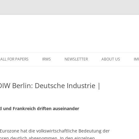
ALL FOR PAPERS
IRWS
NEWSLETTER
ABOUT US
IM
LECTURERS & PROGRAMME
LECTURERS & PRO
A
IW Berlin: Deutsche Industrie |
REGISTRATION
LECTURERS & PRO
E
WORKSHOP FEE
LECTURERS & PRO
CASH BUDGET 2025
H
d und Frankreich driften auseinander
TRAVEL INFORMATION
LECTURERS & PRO
CASH BUDGET 2022
(
ORGANISERS & SUPPORTERS
LECTURERS & PRO
CASH BUDGET 2021
 Eurozone hat die volkswirtschaftliche Bedeutung der
IRWS NETWORK
LECTURERS & PRO
CASH BUDGET 2020
USER POSTS
ahren deutlich abgenommen. In den einzelnen