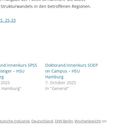
n Strukturwandels in den betroffenen Regionen.
S. 25-33
and:innenkurs SPSS
Doktorand:innenkurs SOEP
steiger – HSU
on Campus – HSU
rg
Hamburg
y 2025
7. October 2025
U Hamburg"
In "General"
eutsche Industrie
,
Deutschland
,
DIW Berlin
,
Wochenbericht
on