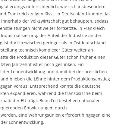
ng allerdings unterschiedlich, wie sich insbesondere
LECTURERS & PRO
CASH BUDGET 2019
nd Frankreich zeigen lässt. In Deutschland konnte das
 innerhalb der Volkswirtschaft gut behaupten, sodass
LECTURERS & PRO
CASH BUDGET 2018
nstleistungen nicht weiter fortsetzte. In Frankreich
LECTURERS & PRO
CASH BUDGET 2017
ndustrialisierung; der Anteil der Industrie an der
 ist dort inzwischen geringer als in Ostdeutschland.
URG
LECTURERS & PRO
CASH BUDGET 2016
rstellung technisch komplexer Güter weiter an
tte die Produktion dieser Güter schon früher einen
L
LECTURERS & PRO
CASH BUDGET 2015
etzten Jahrzehnt ist er noch gesunken. Ein
ei der Lohnentwicklung und damit bei der preislichen
SO
LECTURERS & PRO
CASH BUDGET 2014
land blieben die Löhne hinter dem Produktionsanstieg
B
LECTURERS & PRO
CASH BUDGET 2013
 dagegen voraus. Entsprechend konnte die deutsche
rkten expandieren, während die französische beim
LECTURERS & PRO
CASH BUDGET 2012
rhalb der EU trägt. Beim Fortbestehen nationaler
ergierenden Entwicklungen durch
LECTURERS & PRO
CASH BUDGET 2011
worden, eine Währungsunion erfordert hingegen eine
PROGRAMME 2007-
CASH BUDGET 2010
i der Lohnentwicklung.
CASH BUDGET 2009