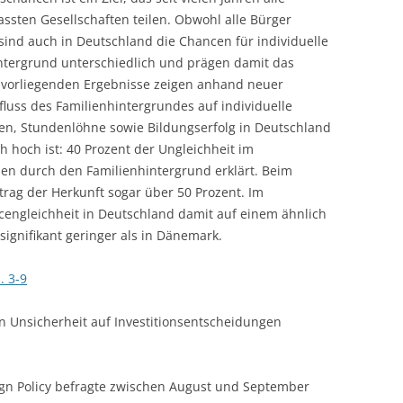
ssten Gesellschaften teilen. Obwohl alle Bürger
LECTURERS & PRO
CASH BUDGET 2019
sind auch in Deutschland die Chancen für individuelle
ntergrund unterschiedlich und prägen damit das
LECTURERS & PRO
CASH BUDGET 2018
e vorliegenden Ergebnisse zeigen anhand neuer
LECTURERS & PRO
CASH BUDGET 2017
luss des Familienhintergrundes auf individuelle
n, Stundenlöhne sowie Bildungserfolg in Deutschland
URG
LECTURERS & PRO
CASH BUDGET 2016
h hoch ist: 40 Prozent der Ungleichheit im
en durch den Familienhintergrund erklärt. Beim
L
LECTURERS & PRO
CASH BUDGET 2015
itrag der Herkunft sogar über 50 Prozent. Im
ncengleichheit in Deutschland damit auf einem ähnlich
SO
LECTURERS & PRO
CASH BUDGET 2014
ignifikant geringer als in Dänemark.
B
LECTURERS & PRO
CASH BUDGET 2013
. 3-9
LECTURERS & PRO
CASH BUDGET 2012
on Unsicherheit auf Investitionsentscheidungen
LECTURERS & PRO
CASH BUDGET 2011
PROGRAMME 2007-
CASH BUDGET 2010
ign Policy befragte zwischen August und September
CASH BUDGET 2009