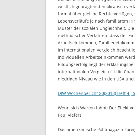
westlich geprägten demokratisch verfa
LEUPHANA UNIVERSITY
formal über gleiche Rechte verfügen, 
Lebensverläufe je nach familiärem Hi
SDU
Muster der sozialen Ungleichheit. Di
TU HAMBURG HARBURG
methodischer Verfahren, dass der Einf
Arbeitseinkommen, Familieneinkomme
EUROPA-UNIVERSITÄT FLENSB
im internationalen Vergleich beachtlic
individuellen Arbeitseinkommen werd
UNIVERSITY OF HAMBURG – BW
Bildungserfolg liegt der Erklärungsbe
internationalen Vergleich ist die Cha
UNIVERSITY OF HAMBURG – WI
niedrigen Niveau wie in den USA und s
UNIVERSITY OF HAMBURG – EP
DIW Wochenbericht 80(2013) Heft 4 ; S
ARCHIVE
Wenn sich Warten lohnt: Der Effekt v
Paul Viefers
Das amerikanische Politmagazin Fore