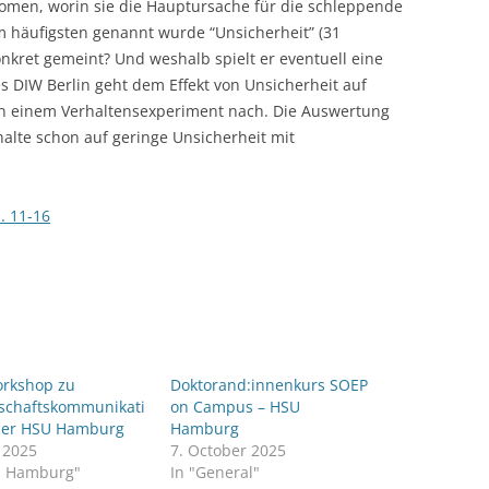
men, worin sie die Hauptursache für die schleppende
 häufigsten genannt wurde “Unsicherheit” (31
CASH BUDGET 2008
konkret gemeint? Und weshalb spielt er eventuell eine
es DIW Berlin geht dem Effekt von Unsicherheit auf
 in einem Verhaltensexperiment nach. Die Auswertung
halte schon auf geringe Unsicherheit mit
. 11-16
rkshop zu
Doktorand:innenkurs SOEP
schaftskommunikati
on Campus – HSU
der HSU Hamburg
Hamburg
y 2025
7. October 2025
U Hamburg"
In "General"