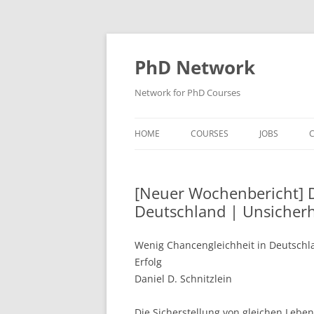
Skip
to
content
PhD Network
Network for PhD Courses
HOME
COURSES
JOBS
C
DIW SOEP
[Neuer Wochenbericht] D
GESIS
Deutschland | Unsicherh
GIGA HAMBURG
Wenig Chancengleichheit in Deutschl
HSU HAMBURG
Erfolg
Daniel D. Schnitzlein
HWWI
IAB
Die Sicherstellung von gleichen Lebens