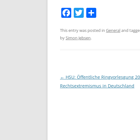
F
T
S
a
w
h
c
itt
ar
This entry was posted in
General
and tagg
by
Simon Jebsen
.
e
er
e
b
o
o
Post
←
HSU: Öffentliche Ringvorlesgung 20
k
navigation
Rechtsextremismus in Deutschland