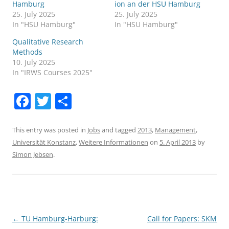
Hamburg
ion an der HSU Hamburg
25. July 2025
25. July 2025
In "HSU Hamburg"
In "HSU Hamburg"
Qualitative Research
Methods
10. July 2025
In "IRWS Courses 2025"
F
T
S
a
w
h
c
itt
ar
This entry was posted in
Jobs
and tagged
2013
,
Management
,
Universität Konstanz
,
Weitere Informationen
on
5. April 2013
by
e
er
e
Simon Jebsen
.
b
o
o
k
Post
←
TU Hamburg-Harburg:
Call for Papers: SKM