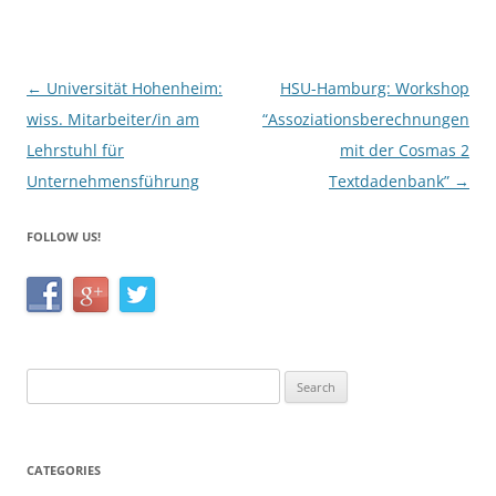
o
o
k
Post
←
Universität Hohenheim:
HSU-Hamburg: Workshop
navigation
wiss. Mitarbeiter/in am
“Assoziationsberechnungen
Lehrstuhl für
mit der Cosmas 2
Unternehmensführung
Textdadenbank”
→
FOLLOW US!
Search
for:
CATEGORIES