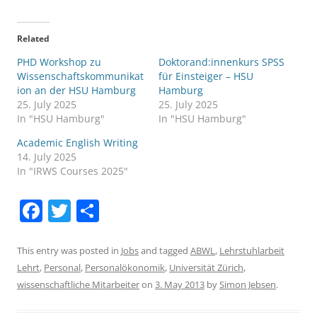
Related
PHD Workshop zu
Doktorand:innenkurs SPSS
Wissenschaftskommunikat
für Einsteiger – HSU
ion an der HSU Hamburg
Hamburg
25. July 2025
25. July 2025
In "HSU Hamburg"
In "HSU Hamburg"
Academic English Writing
14. July 2025
In "IRWS Courses 2025"
F
T
S
a
w
h
c
itt
ar
This entry was posted in
Jobs
and tagged
ABWL
,
Lehrstuhlarbeit
Lehrt
,
Personal
,
Personalökonomik
,
Universität Zürich
,
e
er
e
wissenschaftliche Mitarbeiter
on
3. May 2013
by
Simon Jebsen
.
b