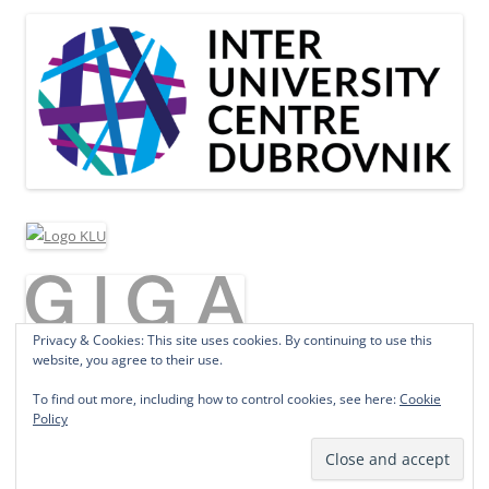
Privacy & Cookies: This site uses cookies. By continuing to use this
website, you agree to their use.
To find out more, including how to control cookies, see here:
Cookie
Policy
Proudly powered by WordPress