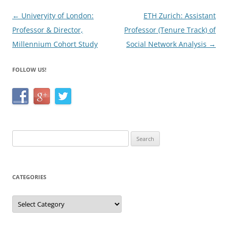
o
Post
←
Univeryity of London:
ETH Zurich: Assistant
k
navigation
Professor & Director,
Professor (Tenure Track) of
Millennium Cohort Study
Social Network Analysis
→
FOLLOW US!
Search
for:
CATEGORIES
Categories