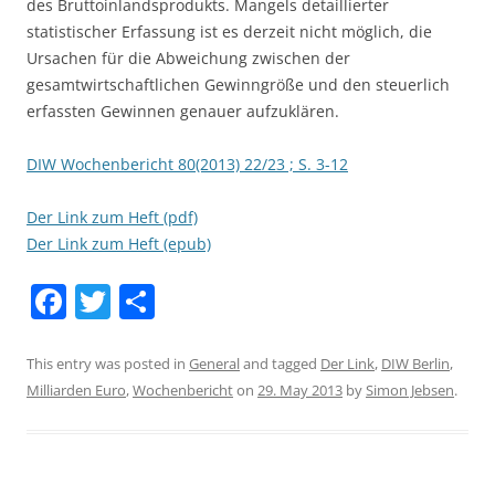
des Bruttoinlandsprodukts. Mangels detaillierter
statistischer Erfassung ist es derzeit nicht möglich, die
Ursachen für die Abweichung zwischen der
gesamtwirtschaftlichen Gewinngröße und den steuerlich
erfassten Gewinnen genauer aufzuklären.
DIW Wochenbericht 80(2013) 22/23 ; S. 3-12
Der Link zum Heft (pdf)
Der Link zum Heft (epub)
F
T
S
a
w
h
c
itt
ar
This entry was posted in
General
and tagged
Der Link
,
DIW Berlin
,
Milliarden Euro
,
Wochenbericht
on
29. May 2013
by
Simon Jebsen
.
e
er
e
b
o