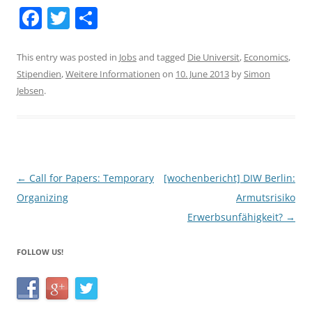
F
T
S
a
w
h
c
itt
ar
This entry was posted in
Jobs
and tagged
Die Universit
,
Economics
,
Stipendien
,
Weitere Informationen
on
10. June 2013
by
Simon
e
er
e
Jebsen
.
b
o
o
k
Post
←
Call for Papers: Temporary
[wochenbericht] DIW Berlin:
navigation
Organizing
Armutsrisiko
Erwerbsunfähigkeit?
→
FOLLOW US!