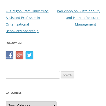
o
o
Post
←
Oregon State University:
Workshop on Sustainability
k
navigation
Assistant Professor in
and Human Resource
Organizational
Management
→
Behavior/Leadership
FOLLOW US!
Search
for:
CATEGORIES
Categories