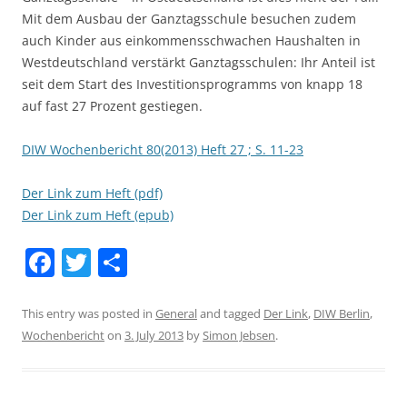
Mit dem Ausbau der Ganztagsschule besuchen zudem
auch Kinder aus einkommensschwachen Haushalten in
Westdeutschland verstärkt Ganztagsschulen: Ihr Anteil ist
seit dem Start des Investitionsprogramms von knapp 18
auf fast 27 Prozent gestiegen.
DIW Wochenbericht 80(2013) Heft 27 ; S. 11-23
Der Link zum Heft (pdf)
Der Link zum Heft (epub)
F
T
S
a
w
h
c
itt
ar
This entry was posted in
General
and tagged
Der Link
,
DIW Berlin
,
Wochenbericht
on
3. July 2013
by
Simon Jebsen
.
e
er
e
b