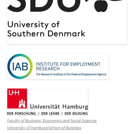
Faculty of Business, Economics and Social Sciences
University of Hamburg School of Business