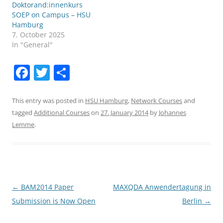
Doktorand:innenkurs
SOEP on Campus – HSU
Hamburg
7. October 2025
In "General"
F
T
S
a
w
h
c
itt
ar
This entry was posted in
HSU Hamburg
,
Network Courses
and
tagged
Additional Courses
on
27. January 2014
by
Johannes
e
er
e
Lemme
.
b
o
o
k
Post
←
BAM2014 Paper
MAXQDA Anwendertagung in
navigation
Submission is Now Open
Berlin
→