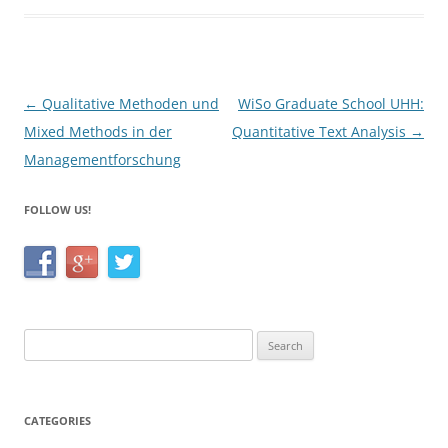
b
o
o
Post
←
Qualitative Methoden und
WiSo Graduate School UHH:
k
navigation
Mixed Methods in der
Quantitative Text Analysis
→
Managementforschung
FOLLOW US!
Search
for:
CATEGORIES