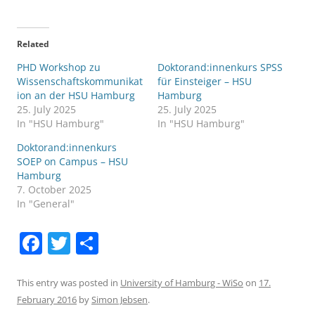
Related
PHD Workshop zu
Doktorand:innenkurs SPSS
Wissenschaftskommunikat
für Einsteiger – HSU
ion an der HSU Hamburg
Hamburg
25. July 2025
25. July 2025
In "HSU Hamburg"
In "HSU Hamburg"
Doktorand:innenkurs
SOEP on Campus – HSU
Hamburg
7. October 2025
In "General"
F
T
S
a
w
h
c
itt
ar
This entry was posted in
University of Hamburg - WiSo
on
17.
February 2016
by
Simon Jebsen
.
e
er
e