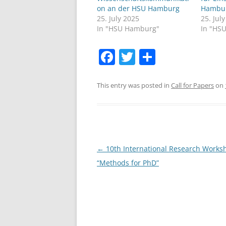
on an der HSU Hamburg
Hambu
25. July 2025
25. Jul
In "HSU Hamburg"
In "HS
F
T
S
a
w
h
c
itt
ar
This entry was posted in
Call for Papers
on
e
er
e
b
o
o
Post
←
10th International Research Works
navigation
“Methods for PhD”
k