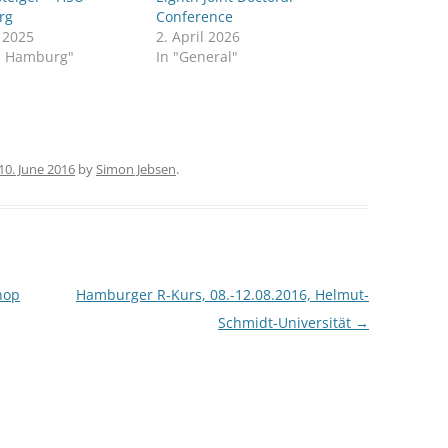
rg
Conference
y 2025
2. April 2026
U Hamburg"
In "General"
10. June 2016
by
Simon Jebsen
.
hop
Hamburger R-Kurs, 08.-12.08.2016, Helmut-
Schmidt-Universität
→