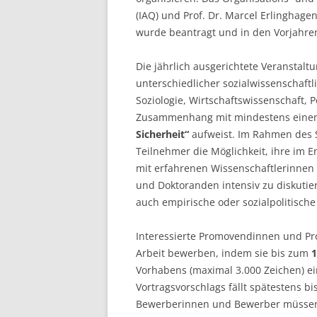
(IAQ) und Prof. Dr. Marcel Erlinghagen
LEUPHANA UNIVERSITY
wurde beantragt und in den Vorjahren
SDU
Die jährlich ausgerichtete Veranstal
TU HAMBURG HARBURG
unterschiedlicher sozialwissenschaftl
Soziologie, Wirtschaftswissenschaft, P
EUROPA-UNIVERSITÄT FLENSB
Zusammenhang mit mindestens eine
Sicherheit“
aufweist. Im Rahmen des 
UNIVERSITY OF HAMBURG – BW
Teilnehmer die Möglichkeit, ihre im E
mit erfahrenen Wissenschaftlerinnen
UNIVERSITY OF HAMBURG – WI
und Doktoranden intensiv zu diskutier
UNIVERSITY OF HAMBURG – EP
auch empirische oder sozialpolitisch
ARCHIVE
Interessierte Promovendinnen und Pr
Arbeit bewerben, indem sie bis zum
1
Vorhabens (maximal 3.000 Zeichen) e
Vortragsvorschlags fällt spätestens b
Bewerberinnen und Bewerber müssen