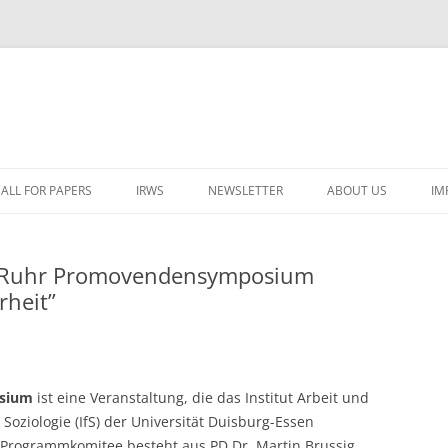
ALL FOR PAPERS
IRWS
NEWSLETTER
ABOUT US
IM
LECTURERS & PROGRAMME
LECTURERS & PRO
A
ein-Ruhr Promovendensymposium
REGISTRATION
LECTURERS & PRO
rheit”
E
WORKSHOP FEE
LECTURERS & PRO
CASH BUDGET 2025
H
TRAVEL INFORMATION
LECTURERS & PRO
CASH BUDGET 2022
(
sium
ist eine Veranstaltung, die das Institut Arbeit und
ORGANISERS & SUPPORTERS
LECTURERS & PRO
CASH BUDGET 2021
r Soziologie (IfS) der Universität Duisburg-Essen
IRWS NETWORK
LECTURERS & PRO
CASH BUDGET 2020
USER POSTS
 Programmkomitee besteht aus PD Dr. Martin Brussig