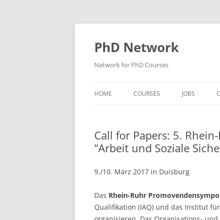
Skip
to
content
PhD Network
Network for PhD Courses
HOME
COURSES
JOBS
C
DIW SOEP
Call for Papers: 5. Rh
GESIS
“Arbeit und Soziale Siche
GIGA HAMBURG
9./10. März 2017 in Duisburg
HSU HAMBURG
Das
Rhein-Ruhr Promovendensympo
HWWI
Qualifikation (IAQ) und das Institut fü
IAB
organisieren. Das Organisations- und