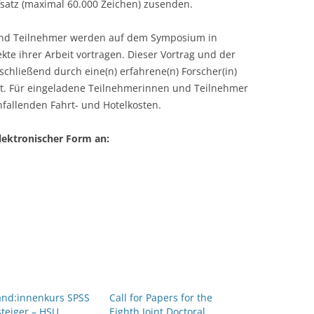
tz (maximal 60.000 Zeichen) zusenden.
CASH BUDGET 2008
und Teilnehmer werden auf dem Symposium in
te ihrer Arbeit vortragen. Dieser Vortrag und der
chließend durch eine(n) erfahrene(n) Forscher(in)
t. Für eingeladene Teilnehmerinnen und Teilnehmer
fallenden Fahrt- und Hotelkosten.
lektronischer Form an:
and:innenkurs SPSS
Call for Papers for the
steiger – HSU
Eighth Joint Doctoral