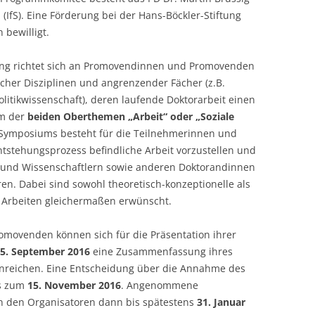
 (IfS). Eine Förderung bei der Hans-Böckler-Stiftung
LECTURERS & PRO
CASH BUDGET 2019
 bewilligt.
LECTURERS & PRO
CASH BUDGET 2018
tung richtet sich an Promovendinnen und Promovenden
LECTURERS & PRO
CASH BUDGET 2017
icher Disziplinen und angrenzender Fächer (z.B.
olitikwissenschaft), deren laufende Doktorarbeit einen
URG
LECTURERS & PRO
CASH BUDGET 2016
m der
beiden Oberthemen „Arbeit“ oder „Soziale
Symposiums besteht für die Teilnehmerinnen und
L
LECTURERS & PRO
CASH BUDGET 2015
ntstehungsprozess befindliche Arbeit vorzustellen und
 und Wissenschaftlern sowie anderen Doktorandinnen
SO
LECTURERS & PRO
CASH BUDGET 2014
en. Dabei sind sowohl theoretisch-konzeptionelle als
B
LECTURERS & PRO
CASH BUDGET 2013
e Arbeiten gleichermaßen erwünscht.
LECTURERS & PRO
CASH BUDGET 2012
omovenden können sich für die Präsentation ihrer
5. September 2016
eine Zusammenfassung ihres
LECTURERS & PRO
CASH BUDGET 2011
inreichen. Eine Entscheidung über die Annahme des
PROGRAMME 2007-
CASH BUDGET 2010
is zum
15. November 2016
. Angenommene
 den Organisatoren dann bis spätestens
31. Januar
CASH BUDGET 2009