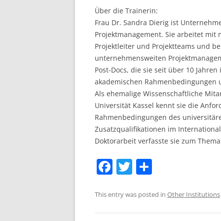
Über die Trainerin:
Frau Dr. Sandra Dierig ist Unterneh
Projektmanagement. Sie arbeitet mit 
Projektleiter und Projektteams und b
unternehmensweiten Projektmanageme
Post-Docs, die sie seit über 10 Jahren
akademischen Rahmenbedingungen un
Als ehemalige Wissenschaftliche Mita
Universität Kassel kennt sie die Anf
Rahmenbedingungen des universitären 
Zusatzqualifikationen im Internatio
Doktorarbeit verfasste sie zum Them
F
T
S
a
w
h
c
itt
ar
This entry was posted in
Other Institutions
e
er
e