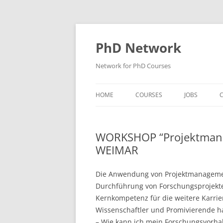
Skip
to
content
PhD Network
Network for PhD Courses
HOME
COURSES
JOBS
C
DIW SOEP
WORKSHOP “Projektmana
GESIS
WEIMAR
GIGA HAMBURG
Die Anwendung von Projektmanagement 
HSU HAMBURG
Durchführung von Forschungsprojekten
Kernkompetenz für die weitere Karrie
HWWI
Wissenschaftler und Promivierende h
IAB
– Wie kann ich mein Forschungsvorha