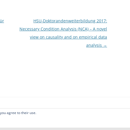
ür
HSU-Doktorandenweiterbildung 2017:
Necessary Condition Analysis (NCA) – A novel
view on causality and on empirical data
analysis
→
 you agree to their use.