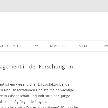
ALL FOR PAPERS
IRWS
NEWSLETTER
ABOUT US
IM
LECTURERS & PROGRAMME
LECTURERS & PRO
A
gement in der Forschung” in
REGISTRATION
LECTURERS & PRO
E
WORKSHOP FEE
LECTURERS & PRO
CASH BUDGET 2025
H
ist ein wesentlicher Erfolgsfaktor bei der
TRAVEL INFORMATION
LECTURERS & PRO
CASH BUDGET 2022
(
 und Dissertationen und stellt eine wichtige
re in Wissenschaft und Industrie dar. Junge
ORGANISERS & SUPPORTERS
LECTURERS & PRO
CASH BUDGET 2021
aben häufig folgende Fragen:
IRWS NETWORK
LECTURERS & PRO
CASH BUDGET 2020
USER POSTS
ben oder meine Dissertation planen? Für welche