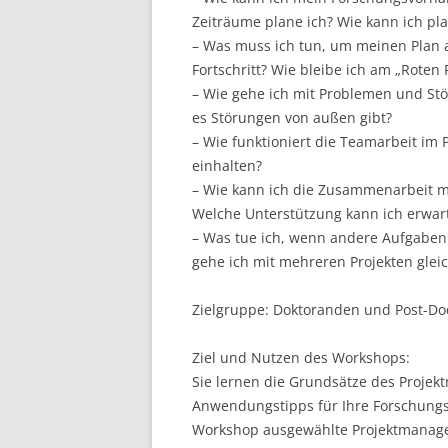
Zeiträume plane ich? Wie kann ich pla
LEUPHANA UNIVERSITY
– Was muss ich tun, um meinen Plan 
Fortschritt? Wie bleibe ich am „Roten
SDU
– Wie gehe ich mit Problemen und St
TU HAMBURG HARBURG
es Störungen von außen gibt?
– Wie funktioniert die Teamarbeit im 
EUROPA-UNIVERSITÄT FLENSB
einhalten?
– Wie kann ich die Zusammenarbeit m
UNIVERSITY OF HAMBURG – BW
Welche Unterstützung kann ich erwar
– Was tue ich, wenn andere Aufgaben
UNIVERSITY OF HAMBURG – WI
gehe ich mit mehreren Projekten glei
UNIVERSITY OF HAMBURG – EP
Zielgruppe: Doktoranden und Post-Do
ARCHIVE
Ziel und Nutzen des Workshops:
Sie lernen die Grundsätze des Proje
Anwendungstipps für Ihre Forschungs
Workshop ausgewählte Projektmanage