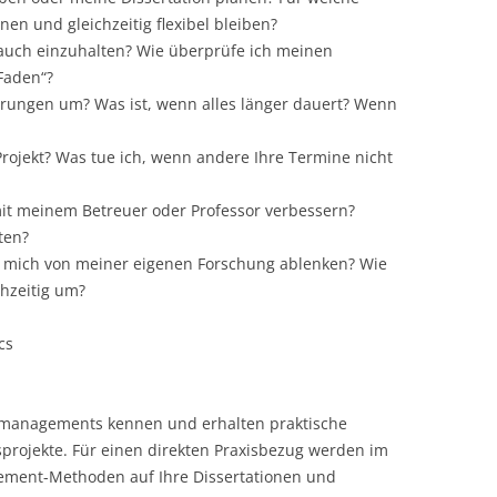
nen und gleichzeitig flexibel bleiben?
LECTURERS & PRO
CASH BUDGET 2019
auch einzuhalten? Wie überprüfe ich meinen
 Faden“?
LECTURERS & PRO
CASH BUDGET 2018
örungen um? Was ist, wenn alles länger dauert? Wenn
LECTURERS & PRO
CASH BUDGET 2017
Projekt? Was tue ich, wenn andere Ihre Termine nicht
URG
LECTURERS & PRO
CASH BUDGET 2016
it meinem Betreuer oder Professor verbessern?
L
LECTURERS & PRO
CASH BUDGET 2015
ten?
 mich von meiner eigenen Forschung ablenken? Wie
SO
LECTURERS & PRO
CASH BUDGET 2014
chzeitig um?
B
LECTURERS & PRO
CASH BUDGET 2013
cs
LECTURERS & PRO
CASH BUDGET 2012
LECTURERS & PRO
CASH BUDGET 2011
ktmanagements kennen und erhalten praktische
PROGRAMME 2007-
CASH BUDGET 2010
projekte. Für einen direkten Praxisbezug werden im
ment-Methoden auf Ihre Dissertationen und
CASH BUDGET 2009