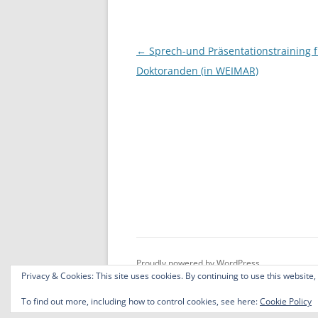
b
o
o
Post
←
Sprech-und Präsentationstraining f
navigation
Doktoranden (in WEIMAR)
k
Proudly powered by WordPress
Privacy & Cookies: This site uses cookies. By continuing to use this website,
To find out more, including how to control cookies, see here:
Cookie Policy