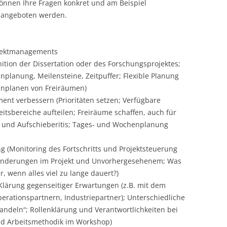
önnen Ihre Fragen konkret und am Beispiel
n angeboten werden.
CASH BUDGET 2008
ojektmanagements
inition der Dissertation oder des Forschungsprojektes;
nplanung, Meilensteine, Zeitpuffer; Flexible Planung
inplanen von Freiräumen)
ent verbessern (Prioritäten setzen; Verfügbare
eitsbereiche aufteilen; Freiräume schaffen, auch für
s und Aufschieberitis; Tages- und Wochenplanung
g (Monitoring des Fortschritts und Projektsteuerung
Änderungen im Projekt und Unvorhergesehenem; Was
, wenn alles viel zu lange dauert?)
lärung gegenseitiger Erwartungen (z.B. mit dem
erationspartnern, Industriepartner); Unterschiedliche
andeln“; Rollenklärung und Verantwortlichkeiten bei
d Arbeitsmethodik im Workshop)