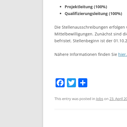
Projektleitung (100%)
LEUPHANA UNIVERSITY
Qualifizierungsleitung (100%)
SDU
Die Stellenausschreibungen erfolgen
TU HAMBURG HARBURG
Mittelbewilligungen. Zunächst sind di
befristet. Stellenbeginn ist der 01.10
EUROPA-UNIVERSITÄT FLENSB
Nähere Informationen finden Sie
hier.
UNIVERSITY OF HAMBURG – BW
UNIVERSITY OF HAMBURG – WI
UNIVERSITY OF HAMBURG – EP
F
T
S
a
w
h
ARCHIVE
c
itt
ar
This entry was posted in
Jobs
on
23. April 2
e
er
e
b