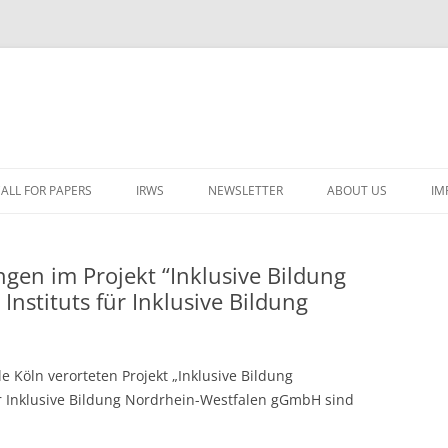
ALL FOR PAPERS
IRWS
NEWSLETTER
ABOUT US
IM
LECTURERS & PROGRAMME
LECTURERS & PRO
A
gen im Projekt “Inklusive Bildung
REGISTRATION
LECTURERS & PRO
Instituts für Inklusive Bildung
E
WORKSHOP FEE
LECTURERS & PRO
CASH BUDGET 2025
H
TRAVEL INFORMATION
LECTURERS & PRO
CASH BUDGET 2022
(
 Köln verorteten Projekt „Inklusive Bildung
ORGANISERS & SUPPORTERS
LECTURERS & PRO
CASH BUDGET 2021
ür Inklusive Bildung Nordrhein-Westfalen gGmbH sind
IRWS NETWORK
LECTURERS & PRO
CASH BUDGET 2020
USER POSTS