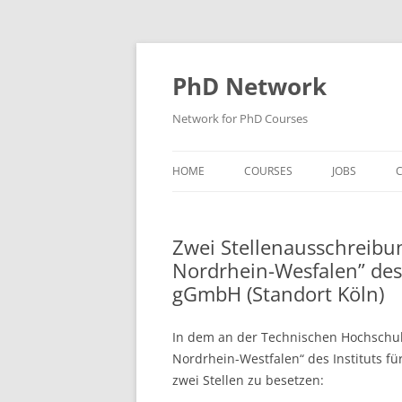
Skip
to
content
PhD Network
Network for PhD Courses
HOME
COURSES
JOBS
C
DIW SOEP
Zwei Stellenausschreibun
GESIS
Nordrhein-Wesfalen” des 
GIGA HAMBURG
gGmbH (Standort Köln)
HSU HAMBURG
In dem an der Technischen Hochschule
HWWI
Nordrhein-Westfalen“ des Instituts f
zwei Stellen zu besetzen:
IAB