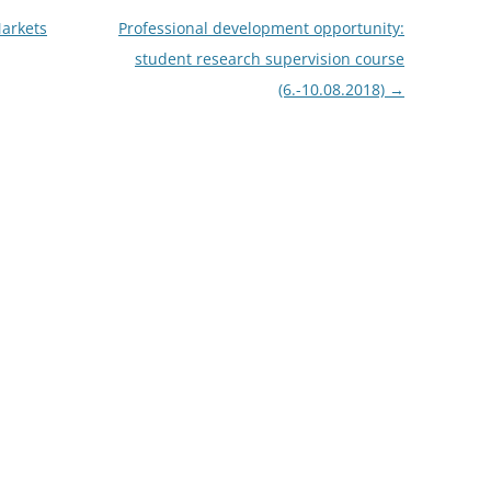
Markets
Professional development opportunity:
CASH BUDGET 2008
student research supervision course
(6.-10.08.2018)
→