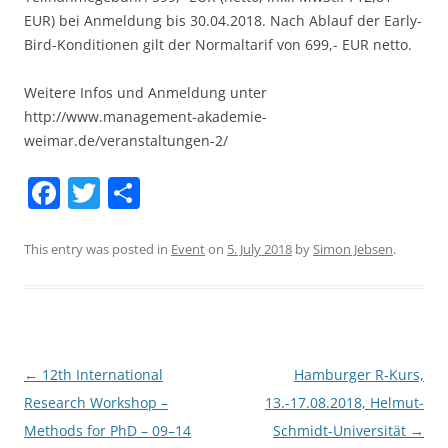
EUR) bei Anmeldung bis 30.04.2018. Nach Ablauf der Early-
Bird-Konditionen gilt der Normaltarif von 699,- EUR netto.
Weitere Infos und Anmeldung unter
http://www.management-akademie-
weimar.de/veranstaltungen-2/
F
T
S
a
w
h
c
itt
ar
This entry was posted in
Event
on
5. July 2018
by
Simon Jebsen
.
e
er
e
b
o
o
Post
←
12th International
Hamburger R-Kurs,
navigation
Research Workshop –
13.-17.08.2018, Helmut-
k
Methods for PhD – 09–14
Schmidt-Universität
→