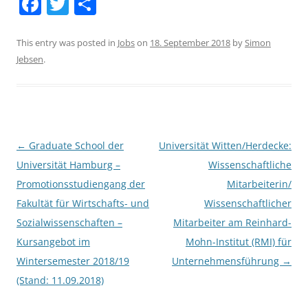
F
T
S
a
w
h
c
itt
ar
This entry was posted in
Jobs
on
18. September 2018
by
Simon
Jebsen
.
e
er
e
b
o
o
Post
←
Graduate School der
Universität Witten/Herdecke:
k
navigation
Universität Hamburg –
Wissenschaftliche
Promotionsstudiengang der
Mitarbeiterin/
Fakultät für Wirtschafts- und
Wissenschaftlicher
Sozialwissenschaften –
Mitarbeiter am Reinhard-
Kursangebot im
Mohn-Institut (RMI) für
Wintersemester 2018/19
Unternehmensführung
→
(Stand: 11.09.2018)