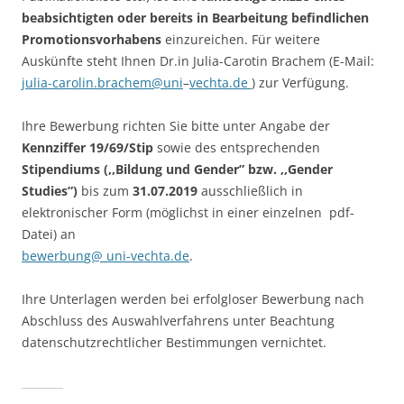
beabsichtigten oder bereits in Bearbeitung befindlichen
Promotionsvorhabens
einzureichen. Für weitere
Auskünfte steht Ihnen Dr.in Julia-Carotin Brachem (E-Mail:
julia-carolin.brachem@uni­
–
vechta.de
)
zur Verfügung.
Ihre Bewerbung richten Sie bitte unter Angabe der
Kennziffer 19/69/Stip
sowie des ent­sprechenden
Stipendiums (,,Bildung und Gender” bzw. ,,Gender
Studies”)
bis zum
31.07.2019
ausschließlich in
elektronischer Form (möglichst in einer einzelnen pdf­
Datei) an
bewerbun
g@ uni
-vechta.de
.
Ihre Unterlagen werden bei erfolgloser Bewerbung nach
Abschluss des Auswahlverfah­rens unter Beachtung
datenschutzrechtlicher Bestimmungen vernichtet.