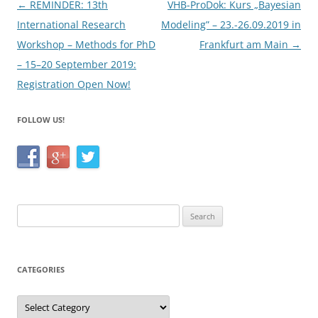
Post
←
REMINDER: 13th
VHB-ProDok: Kurs „Bayesian
k
navigation
International Research
Modeling” – 23.-26.09.2019 in
Workshop – Methods for PhD
Frankfurt am Main
→
– 15–20 September 2019:
Registration Open Now!
FOLLOW US!
Search
for:
CATEGORIES
Categories