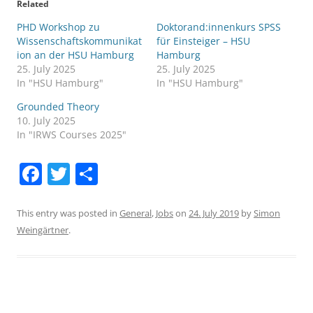
Related
PHD Workshop zu
Doktorand:innenkurs SPSS
Wissenschaftskommunikat
für Einsteiger – HSU
ion an der HSU Hamburg
Hamburg
25. July 2025
25. July 2025
In "HSU Hamburg"
In "HSU Hamburg"
Grounded Theory
10. July 2025
In "IRWS Courses 2025"
F
T
S
a
w
h
c
itt
ar
This entry was posted in
General
,
Jobs
on
24. July 2019
by
Simon
Weingärtner
.
e
er
e
b
o
o