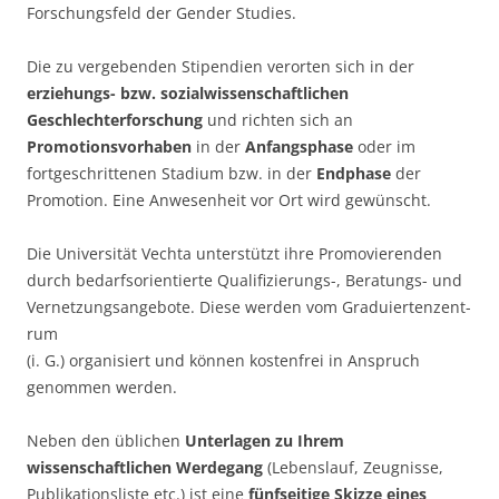
Forschungsfeld der Gender Studies.
Die zu vergebenden Stipendien verorten sich in der
erziehungs- bzw. sozialwissenschaft­lichen
Geschlechterforschung
und richten sich an
Promotionsvorhaben
in der
Anfangs­phase
oder im
fortgeschrittenen Stadium bzw. in der
Endphase
der
Promotion. Eine An­wesenheit vor Ort wird gewünscht.
Die Universität Vechta unterstützt ihre Promovierenden
durch bedarfsorientierte Quali­fizierungs-, Beratungs- und
Vernetzungsangebote. Diese werden vom Graduiertenzent­
rum
(i. G.) organisiert und können kostenfrei in Anspruch
genommen werden.
Neben den üblichen
Unterlagen zu Ihrem
wissenschaftlichen Werdegang
(Lebenslauf, Zeugnisse,
Publikationsliste etc.) ist eine
fünfseitige Skizze eines