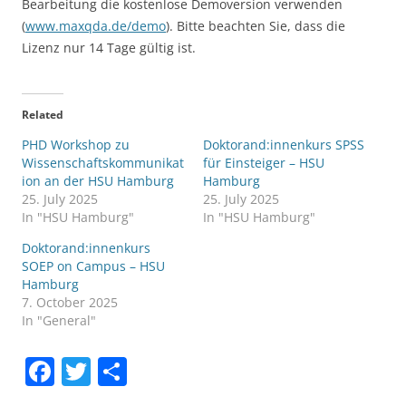
Bearbeitung die kostenlose Demoversion verwenden
(
www.maxqda.de/demo
). Bitte beachten Sie, dass die
Lizenz nur 14 Tage gültig ist.
Related
PHD Workshop zu
Doktorand:innenkurs SPSS
Wissenschaftskommunikat
für Einsteiger – HSU
ion an der HSU Hamburg
Hamburg
25. July 2025
25. July 2025
In "HSU Hamburg"
In "HSU Hamburg"
Doktorand:innenkurs
SOEP on Campus – HSU
Hamburg
7. October 2025
In "General"
F
T
S
a
w
h