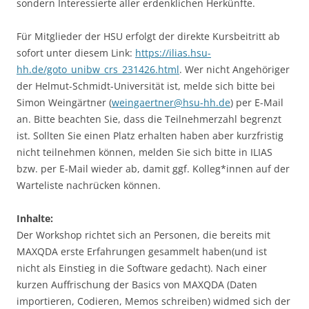
sondern Interessierte aller erdenklichen Herkünfte.
Für Mitglieder der HSU erfolgt der direkte Kursbeitritt ab
sofort unter diesem Link:
https://ilias.hsu-
hh.de/goto_unibw_crs_231426.html
. Wer nicht Angehöriger
der Helmut-Schmidt-Universität ist, melde sich bitte bei
Simon Weingärtner (
weingaertner@hsu-hh.de
) per E-Mail
an. Bitte beachten Sie, dass die Teilnehmerzahl begrenzt
ist. Sollten Sie einen Platz erhalten haben aber kurzfristig
nicht teilnehmen können, melden Sie sich bitte in ILIAS
bzw. per E-Mail wieder ab, damit ggf. Kolleg*innen auf der
Warteliste nachrücken können.
Inhalte:
Der Workshop richtet sich an Personen, die bereits mit
MAXQDA erste Erfahrungen gesammelt haben(und ist
nicht als Einstieg in die Software gedacht). Nach einer
kurzen Auffrischung der Basics von MAXQDA (Daten
importieren, Codieren, Memos schreiben) widmed sich der