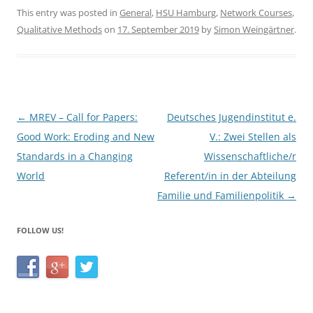
c
itt
ar
This entry was posted in
General
,
HSU Hamburg
,
Network Courses
,
Qualitative Methods
on
17. September 2019
by
Simon Weingärtner
.
e
er
e
b
o
o
Post
←
MREV – Call for Papers:
Deutsches Jugendinstitut e.
k
navigation
Good Work: Eroding and New
V.: Zwei Stellen als
Standards in a Changing
Wissenschaftliche/r
World
Referent/in in der Abteilung
Familie und Familienpolitik
→
FOLLOW US!