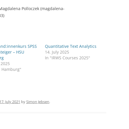
 Magdalena Polloczek (magdalena-
CASH BUDGET 2008
33)
and:innenkurs SPSS
Quantitative Text Analytics
steiger – HSU
14. July 2025
rg
In "IRWS Courses 2025"
y 2025
U Hamburg"
17. July 2021
by
Simon Jebsen
.