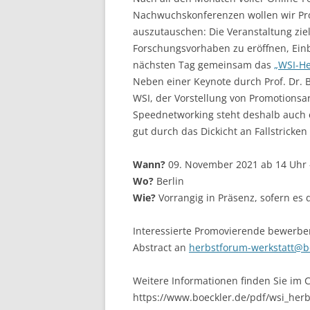
Nachwuchskonferenzen wollen wir Pr
LEUPHANA UNIVERSITY
auszutauschen: Die Veranstaltung zie
Forschungsvorhaben zu eröffnen, Ein
SDU
nächsten Tag gemeinsam das
„WSI-He
TU HAMBURG HARBURG
Neben einer Keynote durch Prof. Dr. B
WSI, der Vorstellung von Promotionsa
EUROPA-UNIVERSITÄT FLENSB
Speednetworking steht deshalb auch
gut durch das Dickicht an Fallstricke
UNIVERSITY OF HAMBURG – BW
Wann?
09. November 2021 ab 14 Uhr 
UNIVERSITY OF HAMBURG – WI
Wo?
Berlin
UNIVERSITY OF HAMBURG – EP
Wie?
Vorrangig in Präsenz, sofern es 
ARCHIVE
Interessierte Promovierende bewerbe
Abstract an
herbstforum-werkstatt@b
Weitere Informationen finden Sie im C
https://www.boeckler.de/pdf/wsi_her