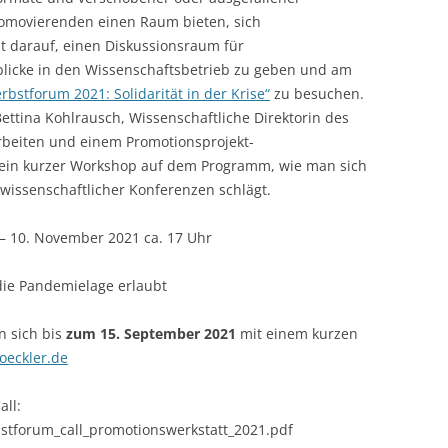
omovierenden einen Raum bieten, sich
LECTURERS & PRO
CASH BUDGET 2019
lt darauf, einen Diskussionsraum für
blicke in den Wissenschaftsbetrieb zu geben und am
LECTURERS & PRO
CASH BUDGET 2018
rbstforum 2021: Solidarität in der Krise“
zu besuchen.
LECTURERS & PRO
CASH BUDGET 2017
ettina Kohlrausch, Wissenschaftliche Direktorin des
rbeiten und einem Promotionsprojekt-
URG
LECTURERS & PRO
CASH BUDGET 2016
 ein kurzer Workshop auf dem Programm, wie man sich
n wissenschaftlicher Konferenzen schlägt.
L
LECTURERS & PRO
CASH BUDGET 2015
– 10. November 2021 ca. 17 Uhr
SO
LECTURERS & PRO
CASH BUDGET 2014
B
LECTURERS & PRO
CASH BUDGET 2013
die Pandemielage erlaubt
LECTURERS & PRO
CASH BUDGET 2012
n sich bis
zum 15. September 2021
mit einem kurzen
oeckler.de
LECTURERS & PRO
CASH BUDGET 2011
PROGRAMME 2007-
CASH BUDGET 2010
all:
bstforum_call_promotionswerkstatt_2021.pdf
CASH BUDGET 2009