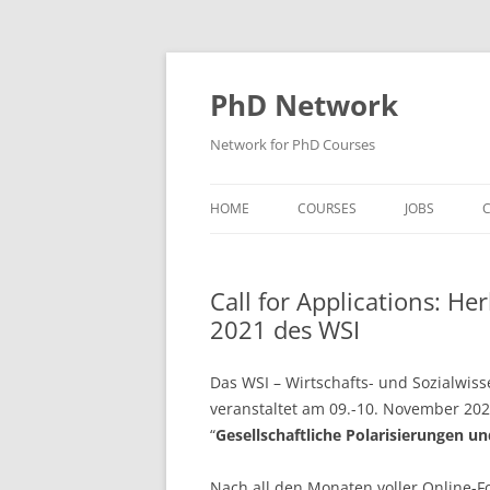
Skip
to
content
PhD Network
Network for PhD Courses
HOME
COURSES
JOBS
C
DIW SOEP
Call for Applications: H
GESIS
2021 des WSI
GIGA HAMBURG
Das WSI – Wirtschafts- und Sozialwisse
HSU HAMBURG
veranstaltet am 09.-10. November 20
“
Gesellschaftliche Polarisierungen un
HWWI
IAB
Nach all den Monaten voller Online-