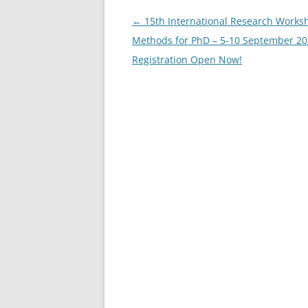
o
o
Post
←
15th International Research Works
navigation
Methods for PhD – 5-10 September 20
k
Registration Open Now!