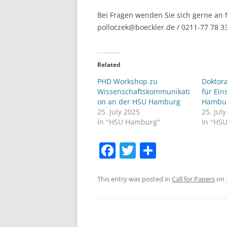
Bei Fragen wenden Sie sich gerne an
polloczek@boeckler.de / 0211-77 78 3
Related
PHD Workshop zu
Doktor
Wissenschaftskommunikati
für Ein
on an der HSU Hamburg
Hambu
25. July 2025
25. Jul
In "HSU Hamburg"
In "HS
F
T
S
a
w
h
c
itt
ar
This entry was posted in
Call for Papers
on
e
er
e
b