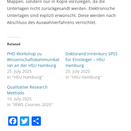
Mappen, sondern nur in Kopie vorzulegen, da die
Unterlagen nicht zurückgesandt werden. Elektronische
Unterlagen sind explizit erwünscht. Diese werden nach
Abschluss des Auswahlverfahrens vernichtet.
Related
PHD Workshop zu
Doktorand:innenkurs SPSS
Wissenschaftskommunikat
für Einsteiger – HSU
ion an der HSU Hamburg
Hamburg
25. July 2025
25. July 2025
In "HSU Hamburg"
In "HSU Hamburg"
Qualitative Research
Methods
10. July 2025
In "IRWS Courses 2025"
F
T
S
a
w
h