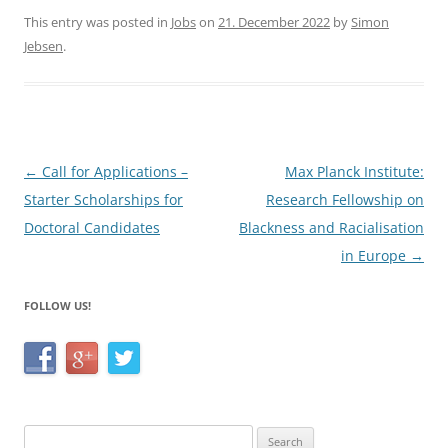
c
itt
ar
This entry was posted in
Jobs
on
21. December 2022
by
Simon
Jebsen
.
e
er
e
b
o
o
Post
←
Call for Applications –
Max Planck Institute:
k
navigation
Starter Scholarships for
Research Fellowship on
Doctoral Candidates
Blackness and Racialisation
in Europe
→
FOLLOW US!
Search