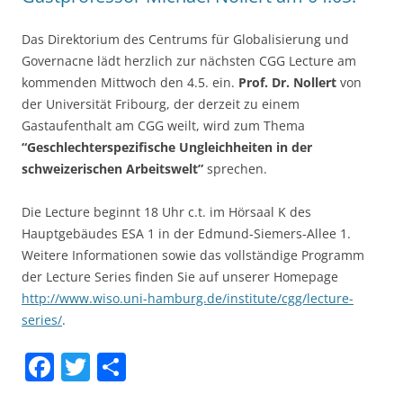
Das Direktorium des Centrums für Globalisierung und
Governacne lädt herzlich zur nächsten CGG Lecture am
kommenden Mittwoch den 4.5. ein.
Prof. Dr. Nollert
von
der Universität Fribourg, der derzeit zu einem
Gastaufenthalt am CGG weilt, wird zum Thema
“Geschlechterspezifische Ungleichheiten in der
schweizerischen Arbeitswelt”
sprechen.
Die Lecture beginnt 18 Uhr c.t. im Hörsaal K des
Hauptgebäudes ESA 1 in der Edmund-Siemers-Allee 1.
Weitere Informationen sowie das vollständige Programm
der Lecture Series finden Sie auf unserer Homepage
http://www.wiso.uni-hamburg.de/institute/cgg/lecture-
series/
.
F
T
S
a
w
h