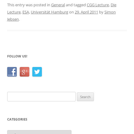
c
itt
ar
This entry was posted in
General
and tagged
CGG Lecture
,
Die
Lecture
,
ESA
,
Universität Hamburg
on
29. April 2011
by
Simon
e
er
e
Jebsen
.
b
o
o
k
FOLLOW US!
Search
for:
CATEGORIES
Categories