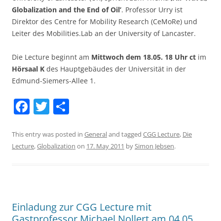
Globalization and the End of Oil’
. Professor Urry ist
Direktor des Centre for Mobility Research (CeMoRe) und
Leiter des Mobilities.Lab an der University of Lancaster.
Die Lecture beginnt am
Mittwoch dem 18.05. 18 Uhr ct
im
Hörsaal K
des Hauptgebäudes der Universität in der
Edmund-Siemers-Allee 1.
F
T
S
a
w
h
c
itt
ar
This entry was posted in
General
and tagged
CGG Lecture
,
Die
Lecture
,
Globalization
on
17. May 2011
by
Simon Jebsen
.
e
er
e
b
o
o
Einladung zur CGG Lecture mit
k
Gastprofessor Michael Nollert am 04.05.