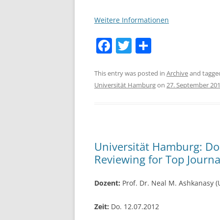
Weitere Informationen
F
T
S
a
w
h
c
itt
ar
This entry was posted in
Archive
and tagg
Universität Hamburg
on
27. September 20
e
er
e
b
o
o
Universität Hamburg: D
k
Reviewing for Top Journa
Dozent:
Prof. Dr. Neal M. Ashkanasy (
Zeit:
Do. 12.07.2012