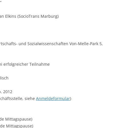
”
n Elkins (SocioTrans Marburg)
irtschafts- und Sozialwissenschaften Von-Melle-Park 5,
i erfolgreicher Teilnahme
lisch
b. 2012
häftsstelle, siehe
Anmeldeformular
)
nde Mittagspause)
unde Mittagspause)