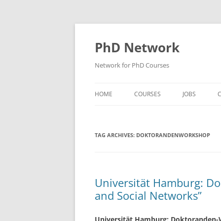
Skip
to
content
PhD Network
Network for PhD Courses
HOME
COURSES
JOBS
C
DIW SOEP
TAG ARCHIVES:
DOKTORANDENWORKSHOP
GESIS
GIGA HAMBURG
HSU HAMBURG
Universität Hamburg: D
and Social Networks”
HWWI
IAB
Universität Hamburg: Doktoranden-