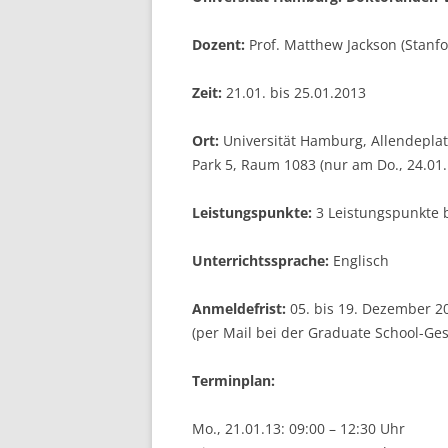
LEUPHANA UNIVERSITY
Dozent:
Prof. Matthew Jackson (Stanfo
SDU
Zeit:
21.01. bis 25.01.2013
TU HAMBURG HARBURG
Ort:
Universität Hamburg, Allendeplat
EUROPA-UNIVERSITÄT FLENSB
Park 5, Raum 1083 (nur am Do., 24.01.
UNIVERSITY OF HAMBURG – BW
Leistungspunkte:
3 Leistungspunkte b
UNIVERSITY OF HAMBURG – WI
Unterrichtssprache:
Englisch
UNIVERSITY OF HAMBURG – EP
Anmeldefrist:
05. bis 19. Dezember 2
ARCHIVE
(per Mail bei der Graduate School-
Terminplan:
Mo., 21.01.13: 09:00 – 12:30 Uhr