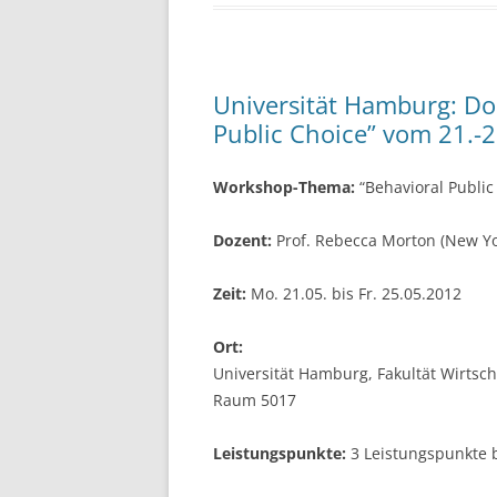
b
o
o
Universität Hamburg: D
k
Public Choice” vom 21.-
Workshop-Thema:
“Behavioral Public
Dozent:
Prof. Rebecca Morton (New Yor
Zeit:
Mo. 21.05. bis Fr. 25.05.2012
Ort:
Universität Hamburg, Fakultät Wirtsc
Raum 5017
Leistungspunkte:
3 Leistungspunkte b