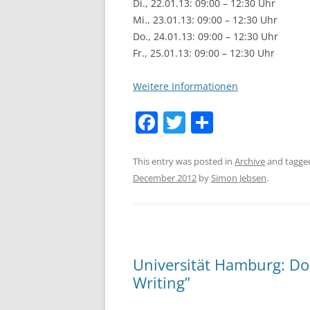
Di., 22.01.13: 09:00 – 12:30 Uhr
Mi., 23.01.13: 09:00 – 12:30 Uhr
Do., 24.01.13: 09:00 – 12:30 Uhr
Fr., 25.01.13: 09:00 – 12:30 Uhr
Weitere Informationen
F
T
S
a
w
h
c
itt
ar
This entry was posted in
Archive
and tagg
December 2012
by
Simon Jebsen
.
e
er
e
b
o
o
Universität Hamburg: D
k
Writing”