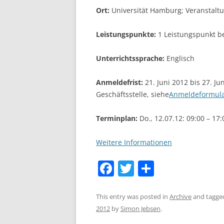
Ort:
Universität Hamburg; Veranstalt
Leistungspunkte:
1 Leistungspunkt be
Unterrichtssprache:
Englisch
Anmeldefrist:
21. Juni 2012 bis 27. Ju
Geschäftsstelle, siehe
Anmeldeformul
Terminplan:
Do., 12.07.12: 09:00 – 17
Weitere Informationen
F
T
S
a
w
h
c
itt
ar
This entry was posted in
Archive
and tagg
2012
by
Simon Jebsen
.
e
er
e