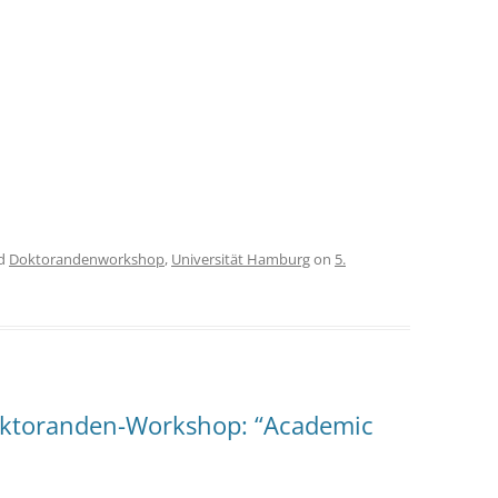
CASH BUDGET 2008
ed
Doktorandenworkshop
,
Universität Hamburg
on
5.
oktoranden-Workshop: “Academic