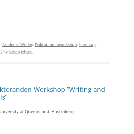
ed
Academic Writing
,
Doktorandenworkshop
,
Hamburg
,
12
by
Simon Jebsen
.
oktoranden-Workshop “Writing and
ls”
University of Queensland, Australien)