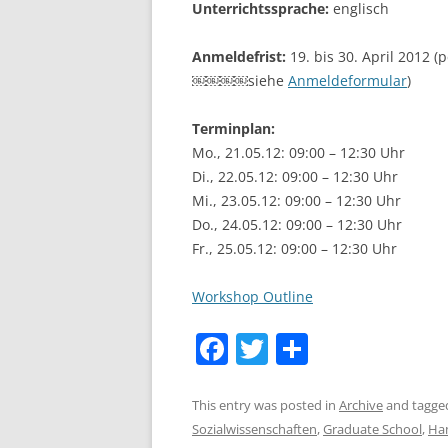
Unterrichtssprache:
englisch
Anmeldefrist:
19. bis 30. April 2012 (
￼￼￼￼siehe
Anmeldeformular
)
Terminplan:
Mo., 21.05.12: 09:00 – 12:30 Uhr
Di., 22.05.12: 09:00 – 12:30 Uhr
Mi., 23.05.12: 09:00 – 12:30 Uhr
Do., 24.05.12: 09:00 – 12:30 Uhr
Fr., 25.05.12: 09:00 – 12:30 Uhr
Workshop Outline
F
T
S
a
w
h
c
itt
ar
This entry was posted in
Archive
and tagg
Sozialwissenschaften
,
Graduate School
,
Ha
e
er
e