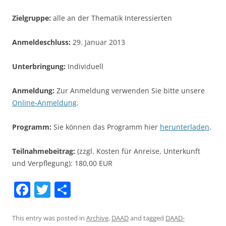
Zielgruppe:
alle an der Thematik Interessierten
Anmeldeschluss:
29. Januar 2013
Unterbringung:
Individuell
Anmeldung:
Zur Anmeldung verwenden Sie bitte unsere
Online-Anmeldung
.
Programm:
Sie können das Programm hier
herunterladen
.
Teilnahmebeitrag:
(zzgl. Kosten für Anreise, Unterkunft
und Verpflegung): 180,00 EUR
F
T
S
a
w
h
c
itt
ar
This entry was posted in
Archive
,
DAAD
and tagged
DAAD-