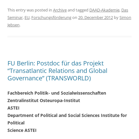
a
w
h
c
itt
ar
This entry was posted in
Archive
and tagged
DAAD-Akademie
,
Das
Seminar
,
EU
,
Forschungsförderung
on
20. December 2012
by
Simon
e
er
e
Jebsen
.
b
o
o
k
FU Berlin: Postdoc für das Projekt
“Transatlantic Relations and Global
Governance” (TRANSWORLD)
Fachbereich Politik- und Sozialwissenschaften
Zentralinstitut Osteuropa-Institut
ASTEI
Department of Political and Social Sciences Institute for
Political
Science ASTEI