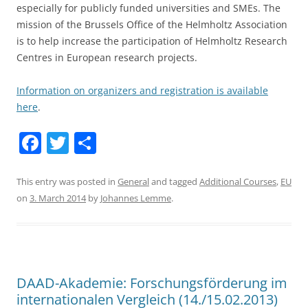
especially for publicly funded universities and SMEs. The
mission of the Brussels Office of the Helmholtz Association
is to help increase the participation of Helmholtz Research
Centres in European research projects.
Information on organizers and registration is available
here
.
F
T
S
a
w
h
c
itt
ar
This entry was posted in
General
and tagged
Additional Courses
,
EU
on
3. March 2014
by
Johannes Lemme
.
e
er
e
b
o
o
DAAD-Akademie: Forschungsförderung im
k
internationalen Vergleich (14./15.02.2013)