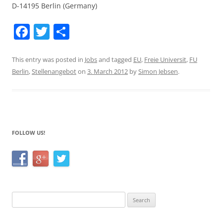
D-14195 Berlin (Germany)
F
T
S
a
w
h
c
itt
ar
This entry was posted in
Jobs
and tagged
EU
,
Freie Universit
,
FU
Berlin
,
Stellenangebot
on
3. March 2012
by
Simon Jebsen
.
e
er
e
b
o
o
FOLLOW US!
k
Search
for: