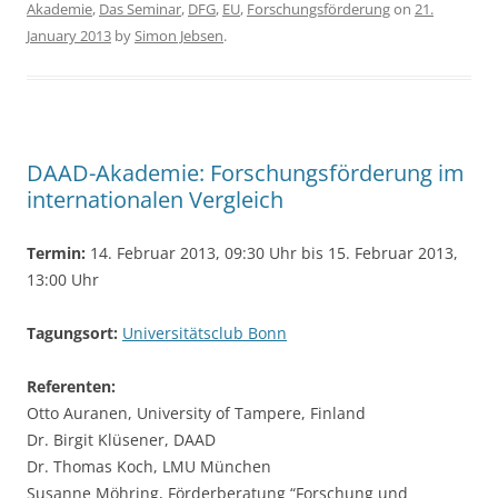
Akademie
,
Das Seminar
,
DFG
,
EU
,
Forschungsförderung
on
21.
e
er
e
January 2013
by
Simon Jebsen
.
b
o
o
k
DAAD-Akademie: Forschungsförderung im
internationalen Vergleich
Termin:
14. Februar 2013, 09:30 Uhr bis 15. Februar 2013,
13:00 Uhr
Tagungsort:
Universitätsclub Bonn
Referenten:
Otto Auranen, University of Tampere, Finland
Dr. Birgit Klüsener, DAAD
Dr. Thomas Koch, LMU München
Susanne Möhring, Förderberatung “Forschung und