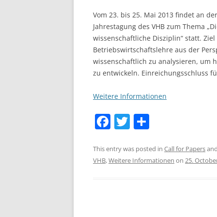
Vom 23. bis 25. Mai 2013 findet an de
Jahrestagung des VHB zum Thema „Die 
wissenschaftliche Disziplin“ statt. Zi
Betriebswirtschaftslehre aus der Pers
wissenschaftlich zu analysieren, um
zu entwickeln. Einreichungsschluss fü
Weitere Informationen
F
T
S
a
w
h
c
itt
ar
This entry was posted in
Call for Papers
and
VHB
,
Weitere Informationen
on
25. Octobe
e
er
e
b
o
o