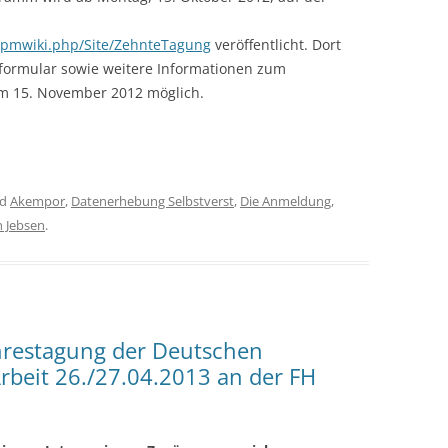
/pmwiki.php/Site/ZehnteTagung
veröffentlicht. Dort
formular sowie weitere Informationen zum
um 15. November 2012 möglich.
ed
Akempor
,
Datenerhebung Selbstverst
,
Die Anmeldung
,
 Jebsen
.
Jahrestagung der Deutschen
Arbeit 26./27.04.2013 an der FH