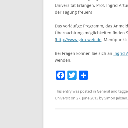
Universität Erlangen, Prof. Ingrid Art
LEUPHANA UNIVERSITY
der Tagung freuen!
SDU
Das vorläufige Programm, das Anmeld
Übernachtungsmöglichkeiten finden 
TU HAMBURG HARBURG
(
http://www.gira-web.de
; Menüpunkt: 
EUROPA-UNIVERSITÄT FLENSB
Bei Fragen können Sie sich an
Ingrid 
UNIVERSITY OF HAMBURG – BW
wenden.
UNIVERSITY OF HAMBURG – WI
F
T
S
UNIVERSITY OF HAMBURG – EP
a
w
h
c
itt
ar
This entry was posted in
ARCHIVE
General
and tagg
Universit
on
27. June 2013
by
Simon Jebsen
.
e
er
e
b
o