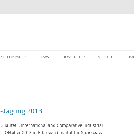
ALL FOR PAPERS
IRWS
NEWSLETTER
ABOUT US
IM
LECTURERS & PROGRAMME
LECTURERS & PRO
A
REGISTRATION
LECTURERS & PRO
E
WORKSHOP FEE
LECTURERS & PRO
CASH BUDGET 2025
H
TRAVEL INFORMATION
LECTURERS & PRO
CASH BUDGET 2022
estagung 2013
(
ORGANISERS & SUPPORTERS
LECTURERS & PRO
CASH BUDGET 2021
 lautet: „International and Comparative Industrial
IRWS NETWORK
LECTURERS & PRO
CASH BUDGET 2020
USER POSTS
1. Oktober 2013 in Erlangen (Institut für Soziologie;