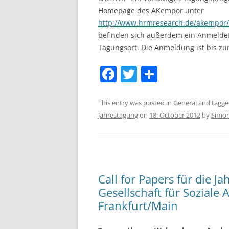
Homepage des AKempor unter
http://www.hrmresearch.de/akempor
befinden sich außerdem ein Anmelde
Tagungsort. Die Anmeldung ist bis z
F
T
S
a
w
h
c
itt
ar
This entry was posted in
General
and tagg
Jahrestagung
on
18. October 2012
by
Simon
e
er
e
b
o
o
Call for Papers für die 
k
Gesellschaft für Soziale 
Frankfurt/Main