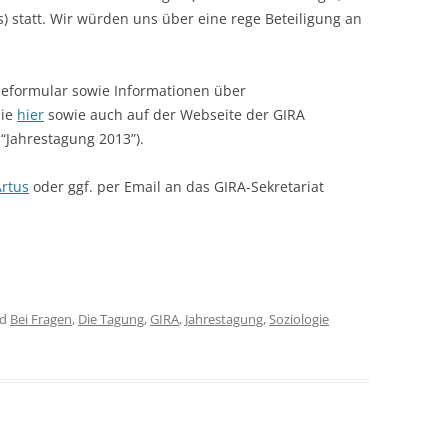
us) statt. Wir würden uns über eine rege Beteiligung an
LECTURERS & PRO
CASH BUDGET 2019
LECTURERS & PRO
CASH BUDGET 2018
eformular sowie Informationen über
Sie
hier
sowie auch auf der Webseite der GIRA
LECTURERS & PRO
CASH BUDGET 2017
“Jahrestagung 2013”).
URG
LECTURERS & PRO
CASH BUDGET 2016
Artus
oder ggf. per Email an das GIRA-Sekretariat
L
LECTURERS & PRO
CASH BUDGET 2015
SO
LECTURERS & PRO
CASH BUDGET 2014
B
LECTURERS & PRO
CASH BUDGET 2013
ed
Bei Fragen
,
Die Tagung
,
GIRA
,
Jahrestagung
,
Soziologie
LECTURERS & PRO
CASH BUDGET 2012
LECTURERS & PRO
CASH BUDGET 2011
PROGRAMME 2007-
CASH BUDGET 2010
CASH BUDGET 2009