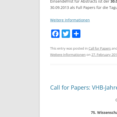
Einsendefrist für Abstracts ist der
30.
30.09.2013 als Full Papers für die Ta
Weitere Informationen
F
T
S
a
w
h
c
itt
ar
This entry was posted in
Call for Papers
and
Weitere Informationen
on
27. February 20
e
er
e
b
o
o
Call for Papers: VHB-Jah
k
75. Wissensch