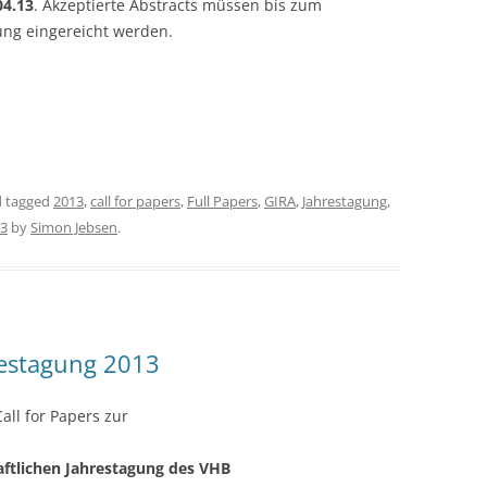
04.13
. Akzeptierte Abstracts müssen bis zum
gung eingereicht werden.
 tagged
2013
,
call for papers
,
Full Papers
,
GIRA
,
Jahrestagung
,
13
by
Simon Jebsen
.
restagung 2013
Call for Papers zur
aftlichen Jahrestagung des VHB