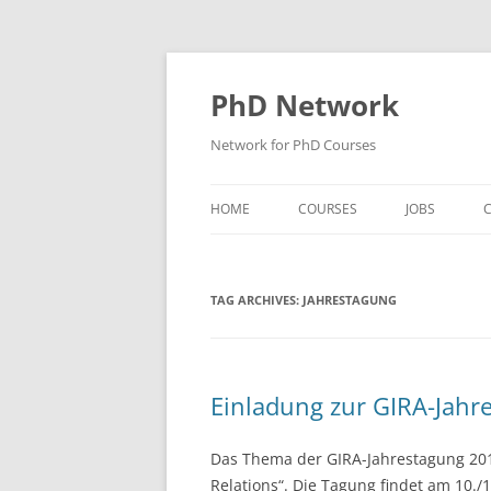
Skip
to
content
PhD Network
Network for PhD Courses
HOME
COURSES
JOBS
C
DIW SOEP
TAG ARCHIVES:
JAHRESTAGUNG
GESIS
GIGA HAMBURG
HSU HAMBURG
Einladung zur GIRA-Jahr
HWWI
Das Thema der GIRA-Jahrestagung 2013
IAB
Relations“. Die Tagung findet am 10./1