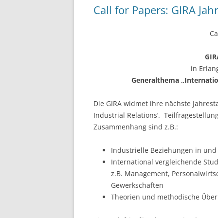
o
Call for Papers: GIRA Ja
k
Ca
GIR
in Erlan
Generalthema „Internatio
Die GIRA widmet ihre nächste Jahres
Industrial Relations’. Teilfragestel
Zusammenhang sind z.B.:
Industrielle Beziehungen in und
International vergleichende Stud
z.B. Management, Personalwirtsch
Gewerkschaften
Theorien und methodische Überl