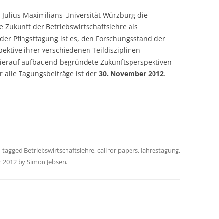
r Julius-Maximilians-Universität Würzburg die
Zukunft der Betriebswirtschaftslehre als
el der Pfingsttagung ist es, den Forschungsstand der
pektive ihrer verschiedenen Teildisziplinen
 hierauf aufbauend begründete Zukunftsperspektiven
r alle Tagungsbeiträge ist der
30. November 2012
.
 tagged
Betriebswirtschaftslehre
,
call for papers
,
Jahrestagung
,
r 2012
by
Simon Jebsen
.