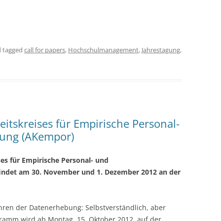
 tagged
call for papers
,
Hochschulmanagement
,
Jahrestagung
,
eitskreises für Empirische Personal-
hung (AKempor)
ses für Empirische Personal- und
indet am 30. November und 1. Dezember 2012 an der
hren der Datenerhebung: Selbstverständlich, aber
ogramm wird ab Montag, 15. Oktober 2012, auf der