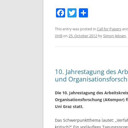
F
T
S
a
w
h
c
itt
ar
This entry was posted in
Call for Papers
and
VHB
on
25. October 2012
by
Simon Jebsen
.
e
er
e
b
o
o
10. Jahrestagung des Arb
k
und Organisationsforsc
Die 10. Jahrestagung des Arbeitskrei
Organisationsforschung (AKempor) f
Uni Graz statt.
Das Schwerpunktthema lautet: „Verfa
kritisch?“ Ein vorläufiges Tagungspr