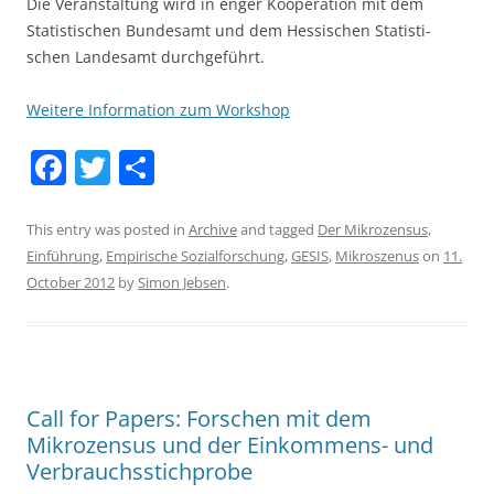
Die Veranstaltung wird in enger Kooperation mit dem
Statistischen Bundesamt und dem Hessischen Statisti­
schen Landesamt durchgeführt.
Weitere Information zum Workshop
F
T
S
a
w
h
c
itt
ar
This entry was posted in
Archive
and tagged
Der Mikrozensus
,
Einführung
,
Empirische Sozialforschung
,
GESIS
,
Mikroszenus
on
11.
e
er
e
October 2012
by
Simon Jebsen
.
b
o
o
k
Call for Papers: Forschen mit dem
Mikrozensus und der Einkommens- und
Verbrauchsstichprobe