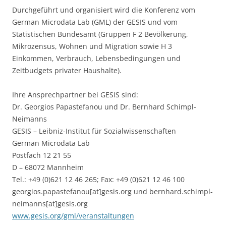
Durchgeführt und organisiert wird die Konferenz vom
German Microdata Lab (GML) der GESIS und vom
Statistischen Bundesamt (Gruppen F 2 Bevölkerung,
Mikrozensus, Wohnen und Migration sowie H 3
Einkommen, Verbrauch, Lebensbedingungen und
Zeitbudgets privater Haushalte).
Ihre Ansprechpartner bei GESIS sind:
Dr. Georgios Papastefanou und Dr. Bernhard Schimpl-
Neimanns
GESIS – Leibniz-Institut für Sozialwissenschaften
German Microdata Lab
Postfach 12 21 55
D – 68072 Mannheim
Tel.: +49 (0)621 12 46 265; Fax: +49 (0)621 12 46 100
georgios.papastefanou[at]gesis.org und bernhard.schimpl-
neimanns[at]gesis.org
www.gesis.org/gml/veranstaltungen