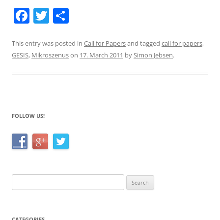
F
T
S
a
w
h
c
itt
ar
This entry was posted in
Call for Papers
and tagged
call for papers
,
GESIS
,
Mikroszenus
on
17. March 2011
by
Simon Jebsen
.
e
er
e
b
o
o
FOLLOW US!
k
Search
for:
CATEGORIES