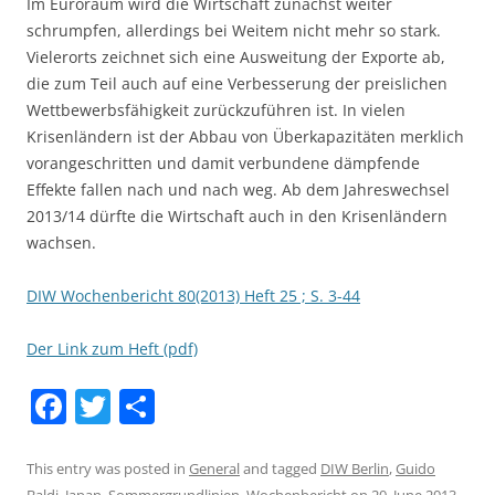
Im Euroraum wird die Wirtschaft zunächst weiter
schrumpfen, allerdings bei Weitem nicht mehr so stark.
Vielerorts zeichnet sich eine Ausweitung der Exporte ab,
die zum Teil auch auf eine Verbesserung der preislichen
Wettbewerbsfähigkeit zurückzuführen ist. In vielen
Krisenländern ist der Abbau von Überkapazitäten merklich
vorangeschritten und damit verbundene dämpfende
Effekte fallen nach und nach weg. Ab dem Jahreswechsel
2013/14 dürfte die Wirtschaft auch in den Krisenländern
wachsen.
DIW Wochenbericht 80(2013) Heft 25 ; S. 3-44
Der Link zum Heft (pdf)
F
T
S
a
w
h
c
itt
ar
This entry was posted in
General
and tagged
DIW Berlin
,
Guido