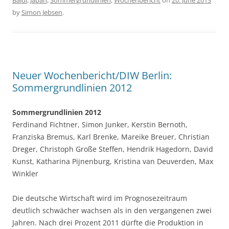
Baldi
,
Japan
,
Sommergrundlinien
,
Wochenbericht
on
20. June 2013
e
er
e
by
Simon Jebsen
.
b
o
o
k
Neuer Wochenbericht/DIW Berlin:
Sommergrundlinien 2012
Sommergrundlinien 2012
Ferdinand Fichtner, Simon Junker, Kerstin Bernoth,
Franziska Bremus, Karl Brenke, Mareike Breuer, Christian
Dreger, Christoph Große Steffen, Hendrik Hagedorn, David
Kunst, Katharina Pijnenburg, Kristina van Deuverden, Max
Winkler
Die deutsche Wirtschaft wird im Prognosezeitraum
deutlich schwächer wachsen als in den vergangenen zwei
Jahren. Nach drei Prozent 2011 dürfte die Produktion in