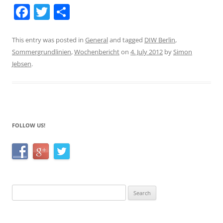
F
T
S
a
w
h
c
itt
ar
This entry was posted in
General
and tagged
DIW Berlin
,
Sommergrundlinien
,
Wochenbericht
on
4. July 2012
by
Simon
e
er
e
Jebsen
.
b
o
o
k
FOLLOW US!
Search
for: