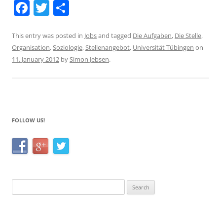
F
T
S
a
w
h
c
itt
ar
This entry was posted in
Jobs
and tagged
Die Aufgaben
,
Die Stelle
,
Organisation
,
Soziologie
,
Stellenangebot
,
Universität Tübingen
on
e
er
e
11. January 2012
by
Simon Jebsen
.
b
o
o
k
FOLLOW US!
Search
for: