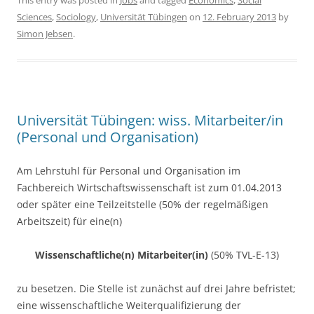
c
itt
ar
This entry was posted in
Jobs
and tagged
Economics
,
Social
Sciences
,
Sociology
,
Universität Tübingen
on
12. February 2013
by
e
er
e
Simon Jebsen
.
b
o
o
k
Universität Tübingen: wiss. Mitarbeiter/in
(Personal und Organisation)
Am Lehrstuhl für Personal und Organisation im
Fachbereich Wirtschaftswissenschaft ist zum 01.04.2013
oder später eine Teilzeitstelle (50% der regelmäßigen
Arbeitszeit) für eine(n)
Wissenschaftliche(n) Mitarbeiter(in)
(50% TVL-E-13)
zu besetzen. Die Stelle ist zunächst auf drei Jahre befristet;
eine wissenschaftliche Weiterqualifizierung der