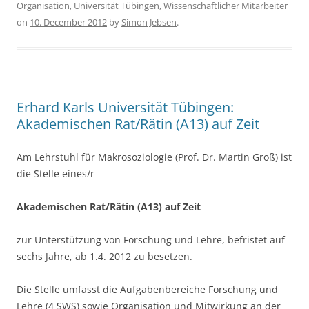
Organisation
,
Universität Tübingen
,
Wissenschaftlicher Mitarbeiter
e
er
e
on
10. December 2012
by
Simon Jebsen
.
b
o
o
k
Erhard Karls Universität Tübingen:
Akademischen Rat/Rätin (A13) auf Zeit
Am Lehrstuhl für Makrosoziologie (Prof. Dr. Martin Groß) ist
die Stelle eines/r
Akademischen Rat/Rätin (A13) auf Zeit
zur Unterstützung von Forschung und Lehre, befristet auf
sechs Jahre, ab 1.4. 2012 zu besetzen.
Die Stelle umfasst die Aufgabenbereiche Forschung und
Lehre (4 SWS) sowie Organisation und Mitwirkung an der