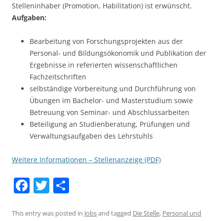
Stelleninhaber (Promotion, Habilitation) ist erwünscht.
Aufgaben:
Bearbeitung von Forschungsprojekten aus der
Personal- und Bildungsökonomik und Publikation der
Ergebnisse in referierten wissenschaftlichen
Fachzeitschriften
selbständige Vorbereitung und Durchführung von
Übungen im Bachelor- und Masterstudium sowie
Betreuung von Seminar- und Abschlussarbeiten
Beteiligung an Studienberatung, Prüfungen und
Verwaltungsaufgaben des Lehrstuhls
Weitere Informationen – Stellenanzeige (PDF)
F
T
S
a
w
h
c
itt
ar
This entry was posted in
Jobs
and tagged
Die Stelle
,
Personal und