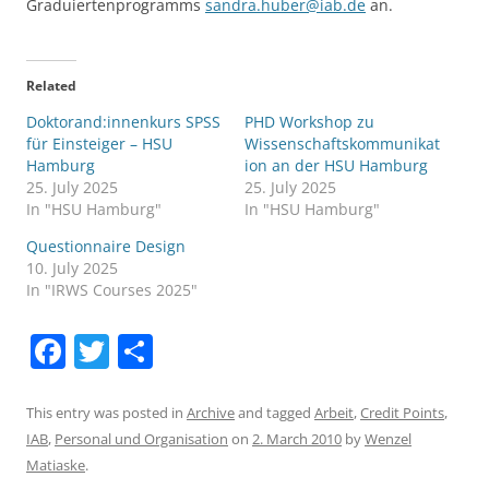
Graduiertenprogramms
sandra.huber@iab.de
an.
Related
Doktorand:innenkurs SPSS
PHD Workshop zu
für Einsteiger – HSU
Wissenschaftskommunikat
Hamburg
ion an der HSU Hamburg
25. July 2025
25. July 2025
In "HSU Hamburg"
In "HSU Hamburg"
Questionnaire Design
10. July 2025
In "IRWS Courses 2025"
F
T
S
a
w
h
c
itt
ar
This entry was posted in
Archive
and tagged
Arbeit
,
Credit Points
,
IAB
,
Personal und Organisation
on
2. March 2010
by
Wenzel
e
er
e
Matiaske
.