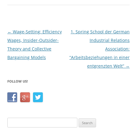
b
o
o
k
Post
←
Wage-Setting: Efficiency
1. Spring School der German
navigation
Wages, Insider-Outsider-
Industrial Relations
Theory and Collective
Association:
Bargaining Models
“Arbeitsbeziehungen in einer
entgrenzten Welt”
→
FOLLOW US!
Search
for: