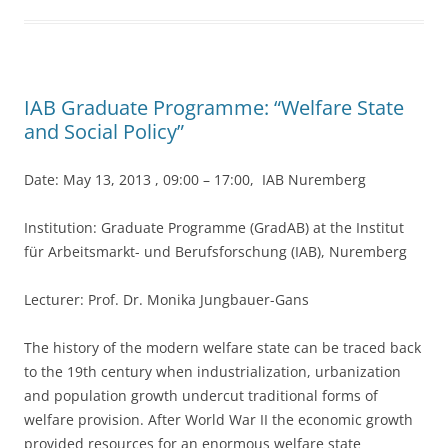
b
o
o
IAB Graduate Programme: “Welfare State
k
and Social Policy”
Date: May 13, 2013 , 09:00 – 17:00, IAB Nuremberg
Institution: Graduate Programme (GradAB) at the Institut
für Arbeitsmarkt- und Berufsforschung (IAB), Nuremberg
Lecturer: Prof. Dr. Monika Jungbauer-Gans
The history of the modern welfare state can be traced back
to the 19th century when industrialization, urbanization
and population growth undercut traditional forms of
welfare provision. After World War II the economic growth
provided resources for an enormous welfare state