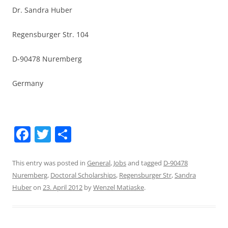
Dr. Sandra Huber
Regensburger Str. 104
D-90478 Nuremberg
Germany
F
T
S
a
w
h
c
itt
ar
This entry was posted in
General
,
Jobs
and tagged
D-90478
Nuremberg
,
Doctoral Scholarships
,
Regensburger Str
,
Sandra
e
er
e
Huber
on
23. April 2012
by
Wenzel Matiaske
.
b
o