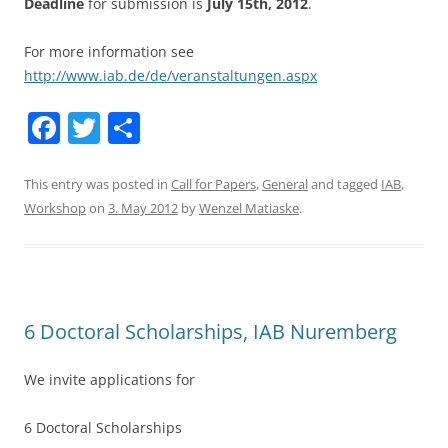
Deadline
for submission is
July 15th, 2012
.
For more information see
http://www.iab.de/de/veranstaltungen.aspx
F
T
S
a
w
h
c
itt
ar
This entry was posted in
Call for Papers
,
General
and tagged
IAB
,
Workshop
on
3. May 2012
by
Wenzel Matiaske
.
e
er
e
b
o
o
6 Doctoral Scholarships, IAB Nuremberg
k
We invite applications for
6 Doctoral Scholarships