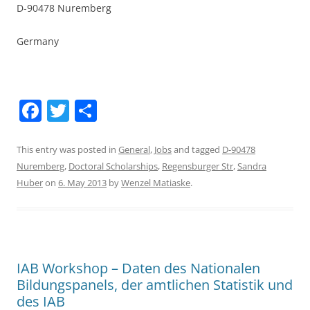
D-90478 Nuremberg
Germany
F
T
S
a
w
h
c
itt
ar
This entry was posted in
General
,
Jobs
and tagged
D-90478
Nuremberg
,
Doctoral Scholarships
,
Regensburger Str
,
Sandra
e
er
e
Huber
on
6. May 2013
by
Wenzel Matiaske
.
b
o
o
k
IAB Workshop – Daten des Nationalen
Bildungspanels, der amtlichen Statistik und
des IAB