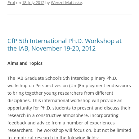
Prof
on
18. July 2012
by
Wenzel Matiaske
.
e
er
e
b
o
o
CfP 5th International Ph.D. Workshop at
k
the IAB, November 19-20, 2012
Aims and Topics
The IAB Graduate School’s 5th interdisciplinary Ph.D.
workshop on Perspectives on (Un-)Employment endeavours
to bring together young researchers from different
disciplines. This international workshop will provide an
opportunity for Ph.D. students to present and discuss their
research in a constructive atmosphere, incorporating
feedback and advice from a number of experiences
researchers. The workshop will focus on, but not be limited
to, empirical research in the folowing fields: