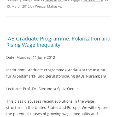
c
itt
ar
This entry was posted in
General
,
IAB
and tagged
Lecturer Prof
on
15. March 2012
by
Wenzel Matiaske
.
e
er
e
b
o
o
IAB Graduate Programme: Polarization and
k
Rising Wage Inequality
Date: Monday, 11 June 2012
Institution: Graduate Programme (GradAB) at the Institut
für Arbeitsmarkt- und Berufsforschung (IAB), Nuremberg
Lecturer: Prof. Dr. Alexandra Spitz-Oener
This class discusses recent evolutions in the wage
structure in the United States and Europe. We will explore
the potential causes of growing wage inequality and