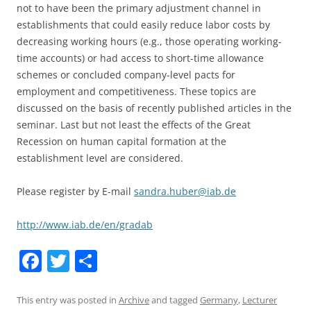
not to have been the primary adjustment channel in
establishments that could easily reduce labor costs by
decreasing working hours (e.g., those operating working-
time accounts) or had access to short-time allowance
schemes or concluded company-level pacts for
employment and competitiveness. These topics are
discussed on the basis of recently published articles in the
seminar. Last but not least the effects of the Great
Recession on human capital formation at the
establishment level are considered.
Please register by E-mail
sandra.huber@iab.de
http://www.iab.de/en/gradab
F
T
S
a
w
h
c
itt
ar
This entry was posted in
Archive
and tagged
Germany
,
Lecturer