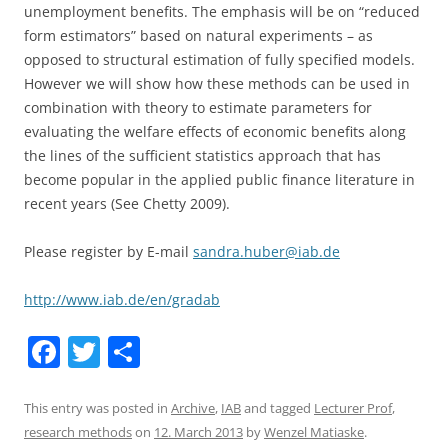
unemployment benefits. The emphasis will be on “reduced
form estimators” based on natural experiments – as
opposed to structural estimation of fully specified models.
However we will show how these methods can be used in
combination with theory to estimate parameters for
evaluating the welfare effects of economic benefits along
the lines of the sufficient statistics approach that has
become popular in the applied public finance literature in
recent years (See Chetty 2009).
Please register by E-mail
sandra.huber@iab.de
http://www.iab.de/en/gradab
F
T
S
a
w
h
c
itt
ar
This entry was posted in
Archive
,
IAB
and tagged
Lecturer Prof
,
research methods
on
12. March 2013
by
Wenzel Matiaske
.
e
er
e