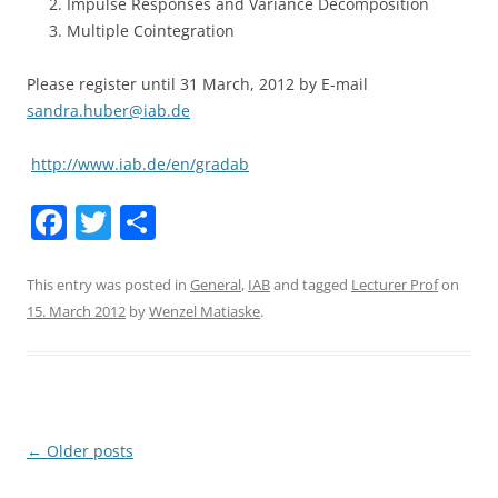
Impulse Responses and Variance Decomposition
Multiple Cointegration
Please register until 31 March, 2012 by E-mail
sandra.huber@iab.de
http://www.iab.de/en/gradab
F
T
S
a
w
h
c
itt
ar
This entry was posted in
General
,
IAB
and tagged
Lecturer Prof
on
15. March 2012
by
Wenzel Matiaske
.
e
er
e
b
o
o
Post
←
Older posts
k
navigation