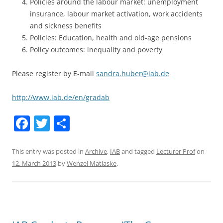
Policies around the labour market: unemployment
insurance, labour market activation, work accidents
and sickness benefits
Policies: Education, health and old-age pensions
Policy outcomes: inequality and poverty
Please register by E-mail
sandra.huber@iab.de
http://www.iab.de/en/gradab
F
T
S
a
w
h
c
itt
ar
This entry was posted in
Archive
,
IAB
and tagged
Lecturer Prof
on
12. March 2013
by
Wenzel Matiaske
.
e
er
e
b
o
o