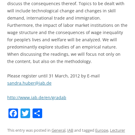
discuss the consequences thereof. Topics to be dealt with
will include technological change and changes in skill
demand, international trade and immigration.
Furthermore, the impact of labor market institutions on the
wage structure and the consequences of wage inequality
for people’s lives and welfare will be analyzed. We will
predominantly explore studies of an empirical nature.
When discussing the readings, we will focus not only on
the content, but also on the methodology.
Please register until 31 March, 2012 by E-mail
sandra.huber@iab.de
http://www.iab.de/en/gradab
F
T
S
a
w
h
c
itt
ar
This entry was posted in
General
,
IAB
and tagged
Europe
,
Lecturer