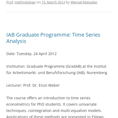
Prof
,
methodology
on
15. March 2012
by
Wenzel Matiaske
.
e
er
e
b
o
o
IAB Graduate Programme: Time Series
k
Analysis
Date: Tuesday, 24 April 2012
Institution: Graduate Programme (GradAB) at the Institut
für Arbeitsmarkt- und Berufsforschung (IAB), Nuremberg
Lecturer: Prof. Dr. Enzo Weber
The course offers an introduction to time series
econometrics for PhD students. It covers univariate
techniques, cointegration and multi-equation models.
Applications of these methods are presented in EViews.