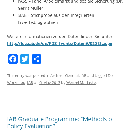
PASS – Panel Arbeitsmarkt und soziale Sicherung (Dr.
Gerrit Müller)
SIAB – Stichprobe aus den Integrierten
Erwerbsbiographien
Weitere Informationen zu den Daten finden Sie unter:
http://fdz.iab.de/de/FDZ_Events/DatenWS2013.aspx
F
T
S
a
w
h
c
itt
ar
This entry was posted in
Archive
,
General
,
IAB
and tagged
Der
Workshop
,
IAB
on
6. May 2013
by
Wenzel Matiaske
.
e
er
e
b
o
o
IAB Graduate Programme: “Methods of
k
Policy Evaluation”