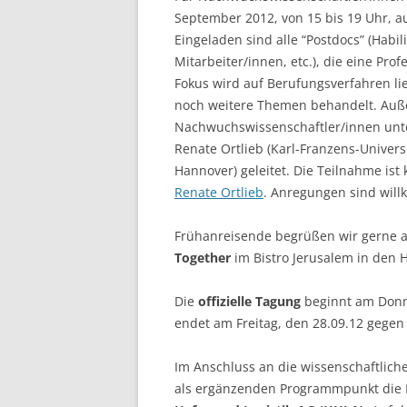
September 2012, von 15 bis 19 Uhr, a
LEUPHANA UNIVERSITY
Eingeladen sind alle “Postdocs” (Habi
Mitarbeiter/innen, etc.), die eine Pro
SDU
Fokus wird auf Berufungsverfahren l
TU HAMBURG HARBURG
noch weitere Themen behandelt. Auß
Nachwuchswissenschaftler/innen unte
EUROPA-UNIVERSITÄT FLENSB
Renate Ortlieb (Karl-Franzens-Universi
Hannover) geleitet. Die Teilnahme ist 
UNIVERSITY OF HAMBURG – BW
Renate Ortlieb
. Anregungen sind wil
UNIVERSITY OF HAMBURG – WI
Frühanreisende begrüßen wir gerne a
UNIVERSITY OF HAMBURG – EP
Together
im Bistro Jerusalem in de
ARCHIVE
Die
offizielle Tagung
beginnt am Donn
endet am Freitag, den 28.09.12 gegen
Im Anschluss an die wissenschaftliche
als ergänzenden Programmpunkt die 