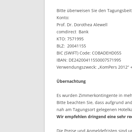
Bitte überweisen Sie den Tagungsbeit
Konto:
Prof. Dr. Dorothea Alewell
comdirect Bank
KTO: 7571995
BLZ: 20041155
BIC (SWIFT) Code: COBADEHD055
IBAN: DE24200411550007571995
Verwendungszweck: „KomPers 2012“ 
Übernachtung
Es wurden Zimmerkontingente in mehre
Bitte beachten Sie, dass aufgrund and
nah am Tagungsort gelegenen Hotelka
Wir empfehlen dringend eine sehr re
Die Preise und Anmeldefristen sind un