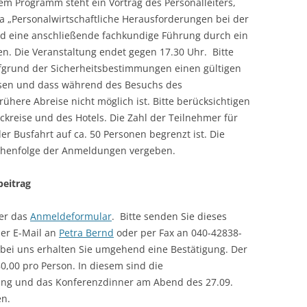
m Programm steht ein Vortrag des Personalleiters,
 „Personalwirtschaftliche Herausforderungen bei der
CASH BUDGET 2008
d eine anschließende fachkundige Führung durch ein
. Die Veranstaltung endet gegen 17.30 Uhr. Bitte
ufgrund der Sicherheitsbestimmungen einen gültigen
ssen und dass während des Besuchs des
rühere Abreise nicht möglich ist. Bitte berücksichtigen
ückreise und des Hotels. Die Zahl der Teilnehmer für
r Busfahrt auf ca. 50 Personen begrenzt ist. Die
ihenfolge der Anmeldungen vergeben.
eitrag
ber das
Anmeldeformular
. Bitte senden Sie dieses
per E-Mail an
Petra Bernd
oder per Fax an 040-42838-
bei uns erhalten Sie umgehend eine Bestätigung. Der
80,00 pro Person. In diesem sind die
ng und das Konferenzdinner am Abend des 27.09.
en.