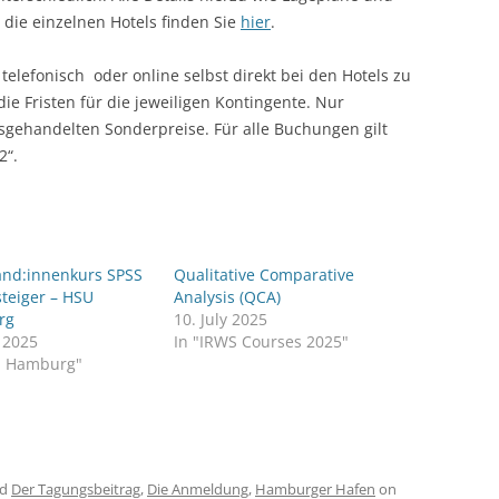
 die einzelnen Hotels finden Sie
hier
.
 telefonisch oder online selbst direkt bei den Hotels zu
die Fristen für die jeweiligen Kontingente. Nur
usgehandelten Sonderpreise. Für alle Buchungen gilt
2“.
and:innenkurs SPSS
Qualitative Comparative
steiger – HSU
Analysis (QCA)
rg
10. July 2025
y 2025
In "IRWS Courses 2025"
U Hamburg"
ed
Der Tagungsbeitrag
,
Die Anmeldung
,
Hamburger Hafen
on