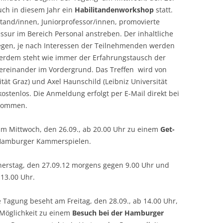
uch in diesem Jahr ein
Habilitandenworkshop
statt.
LECTURERS & PRO
CASH BUDGET 2019
litand/innen, Juniorprofessor/innen, promovierte
fessur im Bereich Personal anstreben. Der inhaltliche
LECTURERS & PRO
CASH BUDGET 2018
iegen, je nach Interessen der Teilnehmenden werden
LECTURERS & PRO
CASH BUDGET 2017
erdem steht wie immer der Erfahrungstausch der
reinander im Vordergrund. Das Treffen wird von
URG
LECTURERS & PRO
CASH BUDGET 2016
tät Graz) und Axel Haunschild (Leibniz Universität
kostenlos. Die Anmeldung erfolgt per E-Mail direkt bei
L
LECTURERS & PRO
CASH BUDGET 2015
lkommen.
SO
LECTURERS & PRO
CASH BUDGET 2014
m Mittwoch, den 26.09., ab 20.00 Uhr zu einem
Get-
B
LECTURERS & PRO
CASH BUDGET 2013
n Hamburger Kammerspielen.
LECTURERS & PRO
CASH BUDGET 2012
erstag, den 27.09.12 morgens gegen 9.00 Uhr und
 13.00 Uhr.
LECTURERS & PRO
CASH BUDGET 2011
PROGRAMME 2007-
CASH BUDGET 2010
 Tagung beseht am Freitag, den 28.09., ab 14.00 Uhr,
Möglichkeit zu einem
Besuch bei der Hamburger
CASH BUDGET 2009