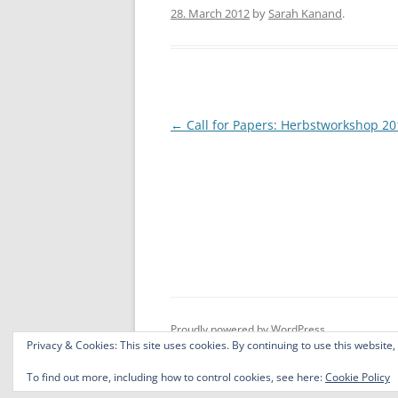
28. March 2012
by
Sarah Kanand
.
e
er
e
b
o
o
Post
←
Call for Papers: Herbstworkshop 20
k
navigation
Proudly powered by WordPress
Privacy & Cookies: This site uses cookies. By continuing to use this website,
To find out more, including how to control cookies, see here:
Cookie Policy