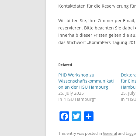
Kontaktdaten für die Reservierung für
Wir bitten Sie, Ihre Zimmer per Email,
reservieren. Bitte beachten Sie dabei 
innerhalb dieser Fristen gelten die a
das Stichwort „KommPers Tagung 201
Related
PHD Workshop zu
Doktor
Wissenschaftskommunikati
für Ein
on an der HSU Hamburg
Hambu
25. July 2025
25. Jul
In "HSU Hamburg"
In "HS
F
T
S
a
w
h
c
itt
ar
This entry was posted in
General
and tagg