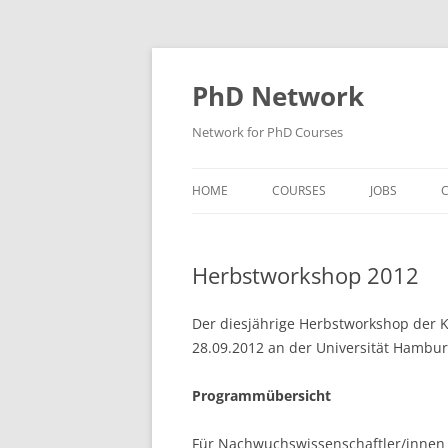
Skip
to
content
PhD Network
Network for PhD Courses
HOME
COURSES
JOBS
C
DIW SOEP
Herbstworkshop 2012
GESIS
GIGA HAMBURG
Der diesjährige Herbstworkshop der 
28.09.2012 an der Universität Hamburg
HSU HAMBURG
Programmübersicht
HWWI
IAB
Für Nachwuchswissenschaftler/innen 