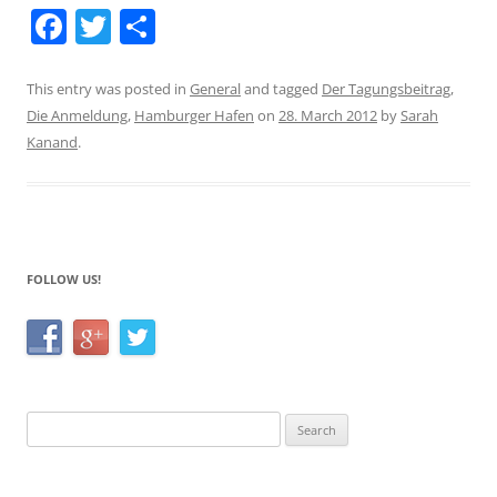
F
T
S
a
w
h
c
itt
ar
This entry was posted in
General
and tagged
Der Tagungsbeitrag
,
Die Anmeldung
,
Hamburger Hafen
on
28. March 2012
by
Sarah
e
er
e
Kanand
.
b
o
o
k
FOLLOW US!
Search
for: