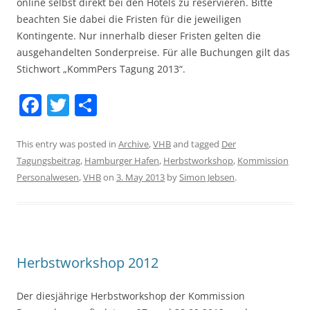
online selbst direkt bei den Hotels zu reservieren. Bitte
beachten Sie dabei die Fristen für die jeweiligen
Kontingente. Nur innerhalb dieser Fristen gelten die
ausgehandelten Sonderpreise. Für alle Buchungen gilt das
Stichwort „KommPers Tagung 2013“.
F
T
S
a
w
h
c
itt
ar
This entry was posted in
Archive
,
VHB
and tagged
Der
Tagungsbeitrag
,
Hamburger Hafen
,
Herbstworkshop
,
Kommission
e
er
e
Personalwesen
,
VHB
on
3. May 2013
by
Simon Jebsen
.
b
o
o
k
Herbstworkshop 2012
Der diesjährige Herbstworkshop der Kommission